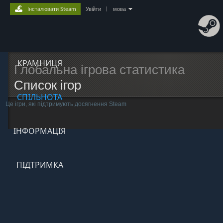
Інсталювати Steam
Увійти
|
мова
КРАМНИЦЯ
Глобальна ігрова статистика
Список ігор
СПІЛЬНОТА
Це ігри, які підтримують досягнення Steam
ІНФОРМАЦІЯ
ПІДТРИМКА