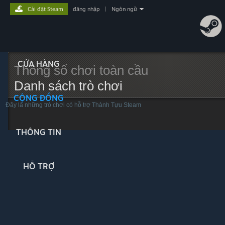
Cài đặt Steam
đăng nhập
|
Ngôn ngữ
CỬA HÀNG
Thông số chơi toàn cầu
Danh sách trò chơi
CỘNG ĐỒNG
Đây là những trò chơi có hỗ trợ Thành Tựu Steam
THÔNG TIN
HỖ TRỢ