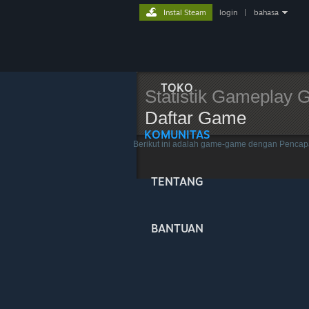
Instal Steam
login
|
bahasa
TOKO
Statistik Gameplay G
Daftar Game
KOMUNITAS
Berikut ini adalah game-game dengan Pencap
TENTANG
BANTUAN