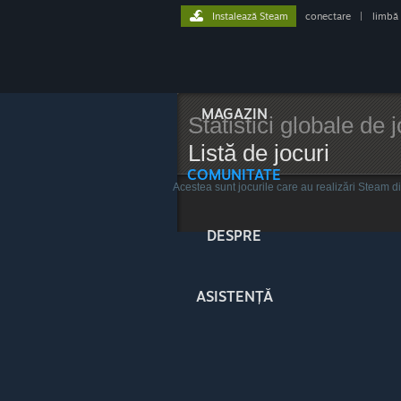
Instalează Steam
conectare
|
limbă
MAGAZIN
Statistici globale de 
Listă de jocuri
COMUNITATE
Acestea sunt jocurile care au realizări Steam d
DESPRE
ASISTENȚĂ