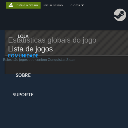
Instale o Steam
iniciar sessão
|
idioma
LOJA
Estatísticas globais do jogo
Lista de jogos
COMUNIDADE
Estes são jogos que contém Conquistas Steam
SOBRE
SUPORTE