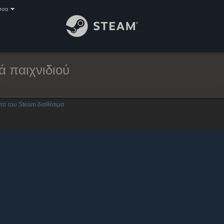
σσα
ά παιχνιδιού
ατα του Steam διαθέσιμα