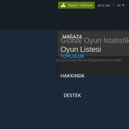
Steam'i Yükleyin
giriş yap
|
dil
MAĞAZA
Global Oyun İstatistik
Oyun Listesi
TOPLULUK
Bu oyunlarda Steam Başarımları mevcuttur
HAKKINDA
DESTEK