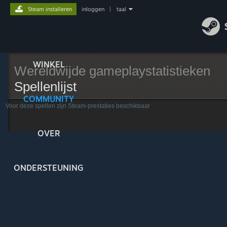
Steam installeren
inloggen
|
taal
WINKEL
Wereldwijde gameplaystatistieken
Spellenlijst
COMMUNITY
Voor deze spellen zijn Steam-prestaties beschikbaar
OVER
ONDERSTEUNING