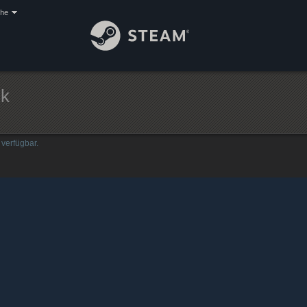
che
ik
verfügbar.