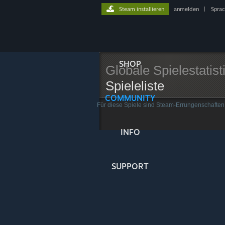
Steam installieren
anmelden
|
Spra
SHOP
Globale Spielestatist
Spieleliste
COMMUNITY
Für diese Spiele sind Steam-Errungenschaften 
INFO
SUPPORT