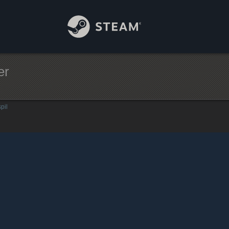
er
pil