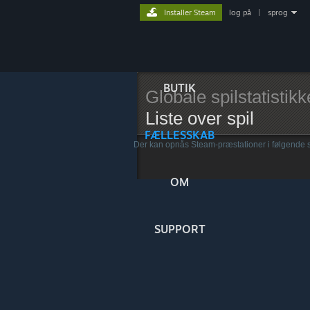
Installer Steam
log på
|
sprog
BUTIK
Globale spilstatistikk
Liste over spil
FÆLLESSKAB
Der kan opnås Steam-præstationer i følgende s
OM
SUPPORT