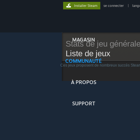
Installer Steam
se connecter
|
lang
MAGASIN
Stats de jeu général
Liste de jeux
COMMUNAUTÉ
Ces jeux proposent de nombreux succès Stea
À PROPOS
SUPPORT