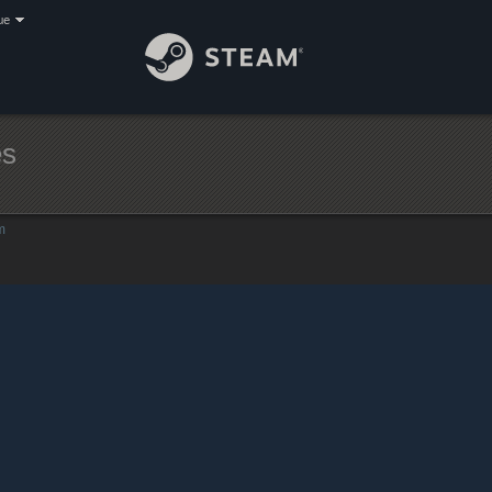
ue
es
m