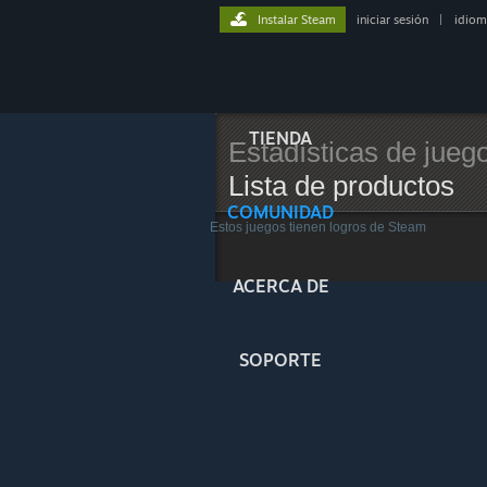
Instalar Steam
iniciar sesión
|
idiom
TIENDA
Estadísticas de jueg
Lista de productos
COMUNIDAD
Estos juegos tienen logros de Steam
ACERCA DE
SOPORTE