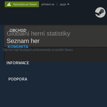
Nainstalovat Steam
přihlásit se
|
jazyk
OBCHOD
Globální herní statistiky
Seznam her
KOMUNITA
Tyto hry mají dostupné achievementy ve službě Steam
INFORMACE
PODPORA