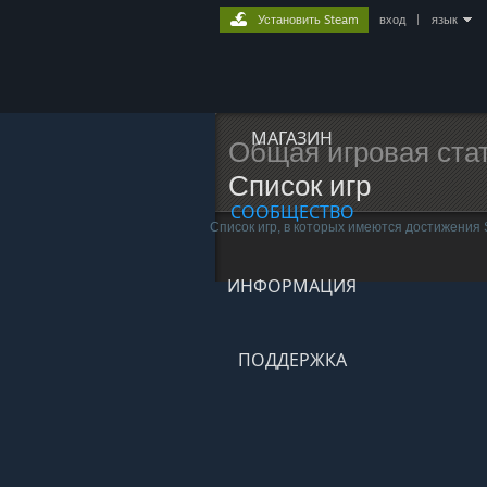
Установить Steam
вход
|
язык
МАГАЗИН
Общая игровая ста
Список игр
СООБЩЕСТВО
Список игр, в которых имеются достижения
ИНФОРМАЦИЯ
ПОДДЕРЖКА