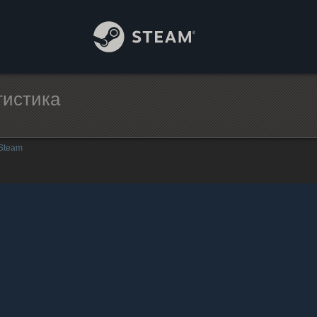
тистика
 Steam