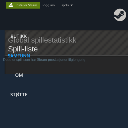
Installer Steam
logg inn
|
språk
BUTIKK
Global spillestatistikk
Spill-liste
SAMFUNN
Dette er spill som har Steam-prestasjoner tilgjengelig
OM
STØTTE