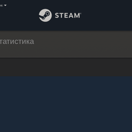
ик
татистика