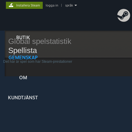
Installera Steam
logga in
|
språk
BUTIK
Global spelstatistik
Spellista
GEMENSKAP
Det här är spel som har Steam-prestationer
OM
KUNDTJÄNST