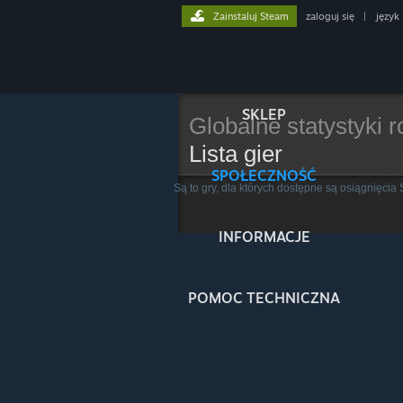
Zainstaluj Steam
zaloguj się
|
język
SKLEP
Globalne statystyki 
Lista gier
SPOŁECZNOŚĆ
Są to gry, dla których dostępne są osiągnięcia
INFORMACJE
POMOC TECHNICZNA