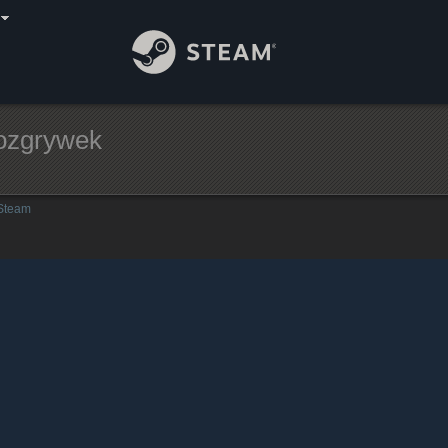
rozgrywek
 Steam