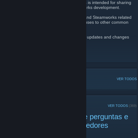
This community of Steamworks developers is intended for sharing
information regarding Steam and Steamworks development.
Please use the
Discussions
to ask Steam and Steamworks related
questions. You'll also find FAQs and responses to other common
questions in there.
And we'll post announcements for relevant updates and changes
involving Steamworks SDK.
Steamworks Site
Steam Stats
DISCUSSÕES POPULARES
VER TODOS
ANÚNCIOS RECENTES
VER TODOS
(369)
Steam Vem Aí: sessão de perguntas e
respostas para desenvolvedores
28 de abril -
jennyj
| 5 comentário(s)