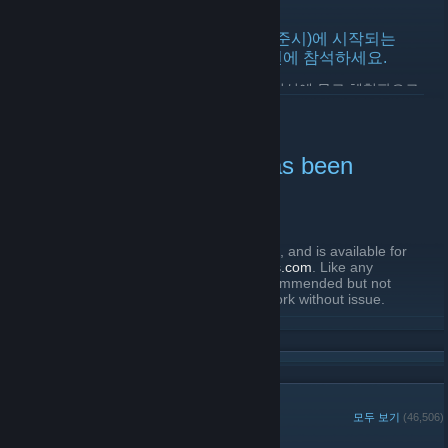
2026년 4월 28일 -
jennyj
| 댓글 5개
2026년 8월 18일 오전 10시(태평양 표준시)에 시작되는
Steam Next Fest 개발자 질의응답 세션에 참석하세요.
이번 Steam Next Fest 에디션이나 향후 에디션에 무료 체험판으로
더 보기
참가하는 것을 고려하고 계신가요? Steam 팀과 함께하는 실시간
온라인 질의응답 세션에 참석하여 Steam Next Fest와 관련한 개발
자 여러분의 질문과 그에 대한 답변을 확인하세요.
Steamworks SDK 1.65 has been
세션은 1시간 동안 진행되며, Steam Next Fest 참가 등록 및 참가
released
방법과 체험판을 최대한 활용하는 방법 등과 같은 개발자 여러분의
질문에 답변해 드릴 예정입니다. 2026년 8월 18일
2026년 7월 23일 -
boyd
| 댓글 12개
Zoom
을 통해 진행되는 세션에 참석하세요.
[valve.zoom.us]
Steamworks SDK v1.65 has been released, and is available for
지난 실시간 질의응답 세션은
Steamworks YouTube 채널
에서 확인
download from
https://partner.steamgames.com
. Like any
할 수 있습니다.
Steamworks SDK release, updating is recommended but not
required - older versions will continue to work without issue.
더 보기
Notes:
This SDK version was re-released July 27th with rebuilt Win32
steam_api binaries.
This SDK version was re-released July 31st with a fix to
그룹 멤버
모두 보기
(46,506)
ISteamApps::GetBetaInfo not setting the
punTimestampUpdated out parameter.