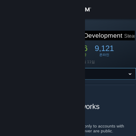
로그인
상점
STEAM 그룹
Steamworks Development
Stea
커뮤니티
46,506
656
9,121
멤버
게임 중
온라인
정보
설립
2012년 10월 11일
지원
언어 변경
STEAMWORKS DEVELOPMENT 정보
Official Group for Steamworks
Steam 모바일 앱 다운로드
Development Support
PC 웹사이트 보기
NOTE:
This group is restricted and visible only to accounts with
Steamworks access. Announcements however are public.