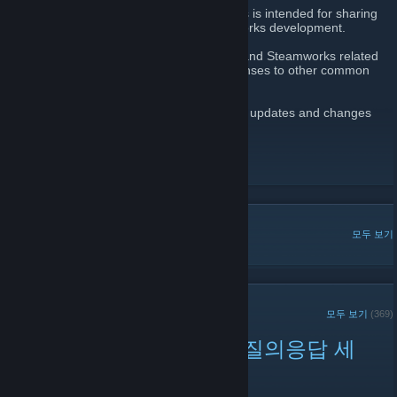
This community of Steamworks developers is intended for sharing
information regarding Steam and Steamworks development.
Please use the
Discussions
to ask Steam and Steamworks related
questions. You'll also find FAQs and responses to other common
questions in there.
And we'll post announcements for relevant updates and changes
involving Steamworks SDK.
Steamworks Site
Steam Stats
인기 토론글
모두 보기
최근 공지
모두 보기
(369)
Steam Next Fest 개발자 질의응답 세
션