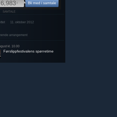
6,983
Bli med i samtale
I
SAMTALE
ttet
11. oktober 2012
ende arrangement
ugust kl. 10.00
Førslippfestivalens spørretime