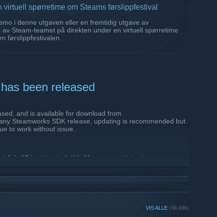
n virtuell spørretime om Steams førslippfestival
emo i denne utgaven eller en fremtidig utgave av
 av Steam-teamet på direkten under en virtuell spørretime
m førslippfestivalen.
 vi oss tilgjengelige for å svare på spillutvikleres spørsmål
 man får mest ut av å stille med en demo i
18. august 2026.
lve.zoom.us]
ektesendte spørretimer
her på YouTube-kanalen til
has been released
ed, and is available for download from
e any Steamworks SDK release, updating is recommended but
nue to work without issue.
d July 27th with rebuilt Win32 steam_api binaries.
 July 31st with a fix to ISteamApps::GetBetaInfo not setting
parameter.
VIS ALLE
(46,496)
Steam Deck