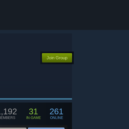
Join Group
1,192
31
261
MEMBERS
IN-GAME
ONLINE