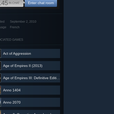
145
Enter chat room
IN CHAT
ded
September 2, 2010
uage
French
CIATED GAMES
Act of Aggression
Age of Empires II (2013)
Age of Empires III: Definitive Edition
Anno 1404
Anno 2070