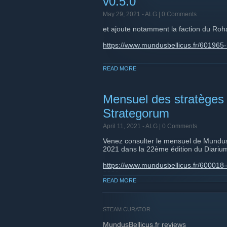
v0.5.0
May 29, 2021 -
ALG
| 0 Comments
et ajoute notamment la faction du Roh
https://www.mundusbellicus.fr/601965-
READ MORE
Mensuel des stratèges 
Strategorum
April 11, 2021 -
ALG
| 0 Comments
Venez consulter le mensuel de Mundus B
2021 dans la 22ème édition du Diariu
https://www.mundusbellicus.fr/600018-
2021
READ MORE
STEAM CURATOR
MundusBellicus.fr reviews