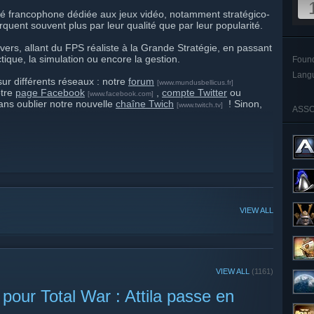
 francophone dédiée aux jeux vidéo, notamment stratégico-
quent souvent plus par leur qualité que par leur popularité.
vers, allant du FPS réaliste à la Grande Stratégie, en passant
tique, la simulation ou encore la gestion.
Foun
Lang
ur différents réseaux : notre
forum
[www.mundusbellicus.fr]
otre
page Facebook
,
compte Twitter
ou
[www.facebook.com]
sans oublier notre nouvelle
chaîne Twich
! Sinon,
[www.twitch.tv]
ASSO
VIEW ALL
VIEW ALL
(1161)
pour Total War : Attila passe en