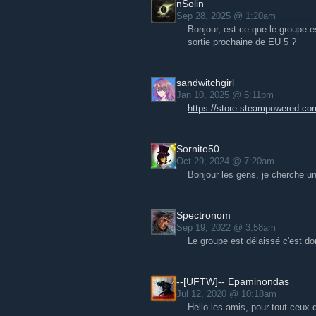
nSolin
Sep 28, 2025 @ 1:20am
Bonjour, est-ce que le groupe e
sortie prochaine de EU 5 ?
sandwitchgirl
Jan 10, 2025 @ 5:11pm
https://store.steampowered.c
Sornito50
Oct 29, 2024 @ 7:20am
Bonjour les gens, je cherche un
Spectronom
Sep 19, 2022 @ 3:58am
Le groupe est délaissé c'est 
--[UFTW]-- Epaminondas
Jul 12, 2020 @ 10:18am
Hello les amis, pour tout ceux