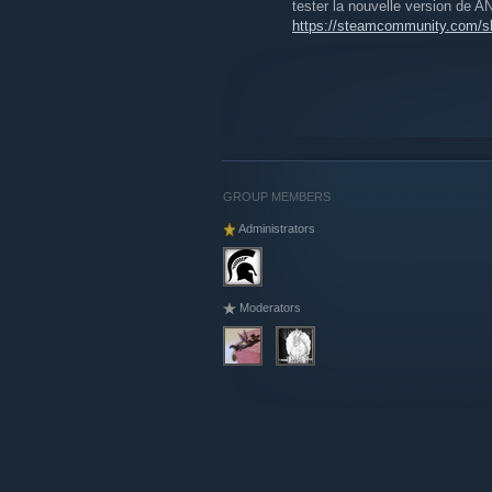
tester la nouvelle version de
https://steamcommunity.com/sha
GROUP MEMBERS
Administrators
Moderators