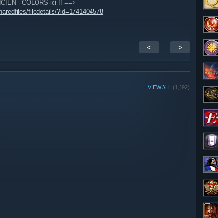
 ANCIENT COLORS ici !! ==>
redfiles/filedetails/?id=1741404578
<
>
VIEW ALL
(1,192)