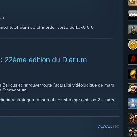
an.
mod-total-war-rise-of-mordor-sortie-de-la-v0-5-0
: 22ème édition du Diarium
ellicus et retrouver toute l'actualité vidéoludique de mars
m Strategorum.
diarium-strategorum-journal-des-strateges-edition-22-mars-
VIEW ALL
(10)