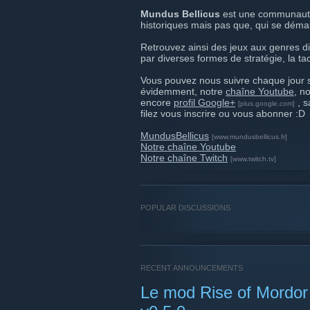
Mundus Bellicus
est une communauté
historiques mais pas que, qui se démar
Retrouvez ainsi des jeux aux genres di
par diverses formes de stratégie, la tac
Vous pouvez nous suivre chaque jour s
évidemment, notre
chaîne Youtube
, n
encore
profil Google+
, 
[plus.google.com]
filez vous inscrire ou vous abonner :D
MundusBellicus
[www.mundusbellicus.fr]
Notre chaîne Youtube
Notre chaîne Twitch
[www.twitch.tv]
POPULAR DISCUSSIONS
RECENT ANNOUNCEMENTS
Le mod Rise of Mordor 