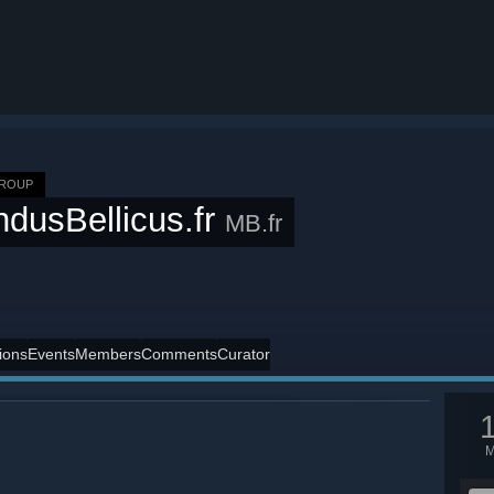
GROUP
dusBellicus.fr
MB.fr
ions
Events
Members
Comments
Curator