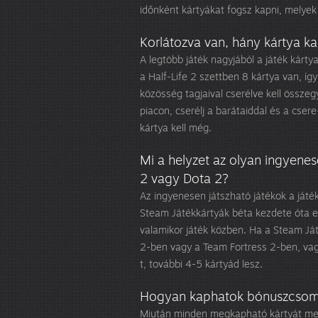
időnként kártyákat fogsz kapni, melye
Korlátozva van, hány kártya k
A legtöbb játék nagyjából a játék kárt
a Half-Life 2 szettben 8 kártya van, így
közösség tagjaival cserélve kell össze
piacon, cserélj a barátaiddal és a cse
kártya kell még.
Mi a helyzet az olyan ingyenes
2 vagy Dota 2?
Az ingyenesen játszható játékok a játé
Steam Játékkártyák béta kezdete óta el
valamikor játék közben. Ha a Steam Ját
2-ben vagy a Team Fortress 2-ben, vag
t, további 4-5 kártyád lesz.
Hogyan kaphatok bónuszcso
Miután minden megkapható kártyát meg