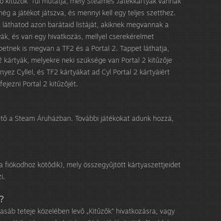
ő kitűzők” fül mutatja, mely Steames Játékkártyák vannak
 a játékot játszva, és mennyi kell egy teljes szetthez.
a láthatod azon barátaid listáját, akiknek megvannak a
ák, és van egy hivatkozás, mellyel cserekérelmet
petnek is megvan a TF2 és a Portal 2. Tappet láthatja,
kártyák, melyekre neki szüksége van Portal 2 kitűzője
ez Cyllel, és TF2 kártyákat ad Cyl Portal 2 kártyáiért
ejezni Portal 2 kitűzőjét.
tő a Steam Áruházban. További játékokat adunk hozzá,
 a fiókodhoz kötődik), mely összegyűjtött kártyaszettjeidet
i.
?
 hasáb teteje közelében levő „Kitűzők” hivatkozásra, vagy