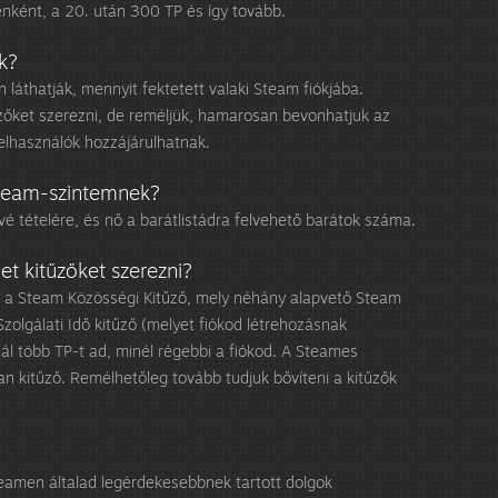
enként, a 20. után 300 TP és így tovább.
k?
 láthatják, mennyit fektetett valaki Steam fiókjába.
zőket szerezni, de reméljük, hamarosan bevonhatjuk az
lhasználók hozzájárulhatnak.
Steam-szintemnek?
vé tételére, és nő a barátlistádra felvehető barátok száma.
et kitűzőket szerezni?
 a Steam Közösségi Kitűző, mely néhány alapvető Steam
Szolgálati Idő kitűző (melyet fiókod létrehozásnak
l több TP-t ad, minél régebbi a fiókod. A Steames
n kitűző. Remélhetőleg tovább tudjuk bővíteni a kitűzők
teamen általad legérdekesebbnek tartott dolgok