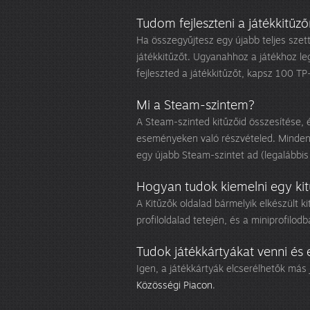
Tudom fejleszteni a játékkitűz
Ha összegyűjtesz egy újabb teljes szet
játékkitűzőt. Ugyanahhoz a játékhoz leg
fejleszted a játékkitűzőt, kapsz 100 TP
Mi a Steam-szintem?
A Steam-szinted kitűzőid összesítése,
eseményeken való részvételed. Minden
egy újabb Steam-szintet ad (legalábbis
Hogyan tudok kiemelni egy kit
A Kitűzők oldalad bármelyik elkészült ki
profiloldalad tetején, és a miniprofilo
Tudok játékkártyákat venni és 
Igen, a játékkártyák elcserélhetők más 
Közösségi Piacon
.