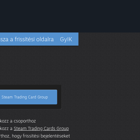
sza a frissítési oldalra
GyIK
Steam Trading Card Group
kozz a csoporthoz
akozz a
Steam Trading Cards Group
thoz, hogy frissítési bejelentéseket