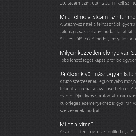
10. Steam-szint után 200 TP kell szint
Mi értelme a Steam-szintemne
A Steam-szinttel a felhasználók gyorsan
Jelenleg csak néhány módon lehet kitű
összes különböző módot, melyeken a fe
Milyen közvetlen előnye van 
Több lehetőséget kapsz profilod egyedi
Játékon kívül máshogyan is leh
Kitűző szerzésének legkönnyebb módja
feladat végrehajtásával nyerhető el. A 
évfordulóján kapsz) automatikusan anná
különleges eseményekhez is gyakran va
szerzésének módjait.
Mi az a vitrin?
Azzal teheted egyedivé profilodat, a S