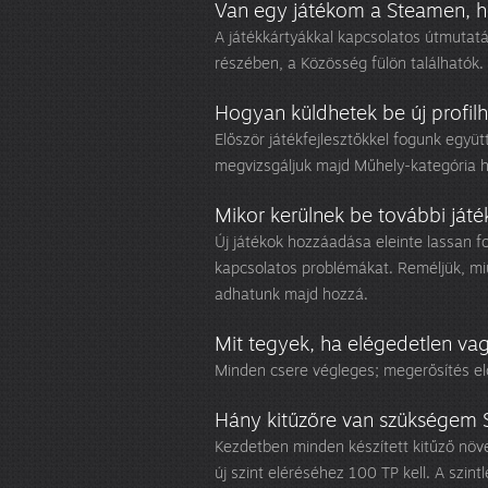
Van egy játékom a Steamen, h
A játékkártyákkal kapcsolatos útmutat
részében, a Közösség fülön találhatók.
Hogyan küldhetek be új profilh
Először játékfejlesztőkkel fogunk együ
megvizsgáljuk majd Műhely-kategória 
Mikor kerülnek be további játé
Új játékok hozzáadása eleinte lassan f
kapcsolatos problémákat. Reméljük, mi
adhatunk majd hozzá.
Mit tegyek, ha elégedetlen va
Minden csere végleges; megerősítés elő
Hány kitűzőre van szükségem 
Kezdetben minden készített kitűző növel
új szint eléréséhez 100 TP kell. A szi