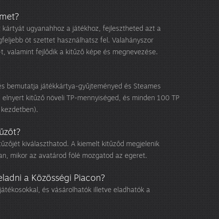
őmet?
t kártyát ugyanahhoz a játékhoz, fejlesztheted azt a
feljebb öt szettet használhatsz fel. Valahányszor
-t, valamint fejlődik a kitűző képe és megnevezése.
 és bemutatja játékkártya-gyűjteményed és Steames
 elnyert kitűző növeli TP-mennyiséged, és minden 100 TP
 kezdetben).
űzőt?
tűzőjét kiválaszthatod. A kiemelt kitűződ megjelenik
dban, mikor az avatárod fölé mozgatod az egeret.
eladni a Közösségi Piacon?
játékosokkal, és vásárolhatók illetve eladhatók a