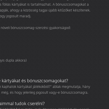
s fóliás kártyákat is tartalmazhat. A bónuszcsomagokat a
apják, ahogy a közösség tagjai újabb kitűzőket készítenek.
ogy jogosult maradj.
ed növeli bónuszcsomag-szerzési gyakoriságod:
yis dupla akkora)
 kártyákat és bónuszcsomagokat?
an kaphatok kártyákat játékokból?” ablak megmutatja, hány
z még, és hogy jelenleg jogosult vagy-e bónuszcsomagra.
immal tudok cserélni?