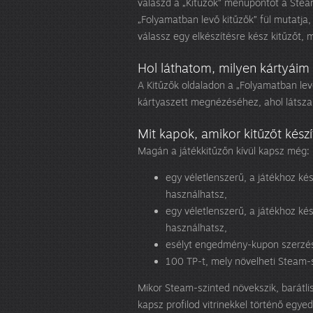
válaszd a „Kitűzők” menüpontot a Steame
„Folyamatban levő kitűzők” fül mutatja
válassz egy elkészítésre kész kitűzőt, 
Hol láthatom, milyen kártyáim
A Kitűzők oldaladon a „Folyamatban levő
kártyaszett megnézéséhez, ahol látsza
Mit kapok, amikor kitűzőt kész
Magán a játékkitűzőn kívül kapsz még:
egy véletlenszerű, a játékhoz ké
használhatsz,
egy véletlenszerű, a játékhoz ké
használhatsz,
esélyt engedmény-kupon szerzés
100 TP-t, mely növelheti Steam-
Mikor Steam-szinted növekszik, barátlis
kapsz profilod vitrinekkel történő egyed