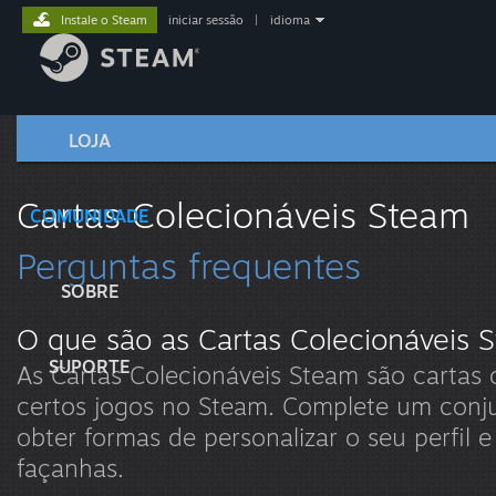
Instale o Steam
iniciar sessão
|
idioma
LOJA
Cartas Colecionáveis Steam
COMUNIDADE
Perguntas frequentes
SOBRE
O que são as Cartas Colecionáveis 
SUPORTE
As Cartas Colecionáveis Steam são cartas 
certos jogos no Steam. Complete um conju
obter formas de personalizar o seu perfil 
façanhas.