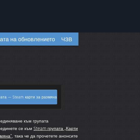
ата на обновлението
ЧЗВ
пата — Steam карти за размяна
единяване към групата
единете се към
Steam групата „Карти
змяна“
, така че да прочетете анонсите