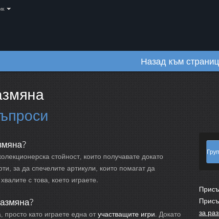
ик
Назад към страниц
азмяна
въпроси
азмяна?
Гру
колекционерска стойност, които получавате докато
ти, за да спечелите артикули, които помагат да
валите с това, което играете.
Присъ
размяна?
Присъ
за ра
, просто като играете една от
участващите игри
. Докато