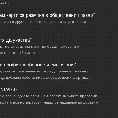
ра Ви.
ам карти за размяна в обществения пазар?
ъргуват с други потребители, както и купувани или
тя да участва?
ртите за размяна могат да бъдат намерени от
ожението“ в Steamworks.
ви профилни фонове и емотикони?
, така че първоначално те да допринесат, но след
да добавим работилница за обществените артикули.
 значки?
е е бавно, докато преминем през възможните проблеми
ед като всичко заработи гладко се надяваме да добавим