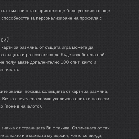
итът към списъка с приятели ще бъде увеличен с още
е способността за персонализиране на профила с
 си?
карти за размяна, от същата игра можете да
 за същата игра позволява да бъде изработена най-
не получавате допълнително 100 опит, както и
значката.
ите значки, показва колекцията от карти за размяна,
. Всяка спечелена значка увеличава опита и на всеки
 (поне в началото).
значка от страницата Ви с такива. Отличената от тях
ила, както и в малката му версия, която се вижда,