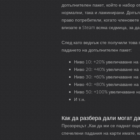
допълнителен пакет, който е набор от
нормални, така и ламинирани. Допъл
право потребители, когато членовете
влизате в Steam всяка седмица, за д
След като веднъж сте получили това 
падането на допълнителен пакет:
Ниво 10: +20% увеличаване на 
Ниво 20: +40% увеличаване на 
Ниво 30: +60% увеличаване на 
Ниво 40: +80% увеличаване на 
Ниво 50: +100% увеличаване на 
И т.н.
Как да разбера дали могат да
Прозорецът „Как да ми се паднат още
спечелени падания на карти имате, 