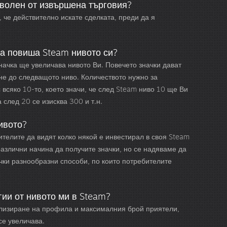
оволен от извършена търговия?
, че действително искате сделката, преди да я
да повиша Steam нивото си?
значка ще увеличава нивото Ви. Повечето значки дават
гне до следващото ниво. Количеството нужно за
 всяко 10-то, което значи, че след Steam ниво 10 ще Ви
 след 20 се изисква 300 и т.н.
ивото?
ителите да видят колко някой е инвестирал в своя Steam
различни начина да получите значки, но се надяваме да
ички разнообразни способи, по които потребителите
гии от нивото ми в Steam?
лизиране на профила и максималния брой приятели,
се увеличава.