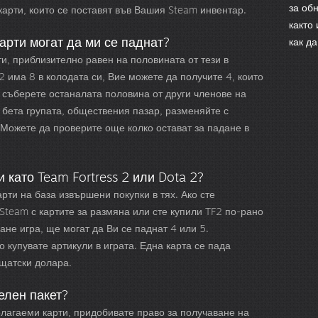
за об
карти, които се поставят във Вашия Steam инвентар.
както 
арти могат да ми се паднат?
как д
ти, приблизително равен на половината от тези в
 2 има 8 в колодата си, Вие можете да получите 4, които
а съберете останалата половина от други членове на
 бета групата, обществения пазар, разменяйте с
. Можете да проверите още колко остават за падане в
и като Team Fortress 2 или Dota 2?
арти на база извършени покупки в тях. Ако сте
 Steam с картите за размяна или сте купили TF2 по-рано
ане игра, ще могат да Ви се паднат 4 или 5.
 купувате артикули в играта. Една карта се пада
 щатски долара.
елен пакет?
олагаеми карти, придобивате право за получаване на