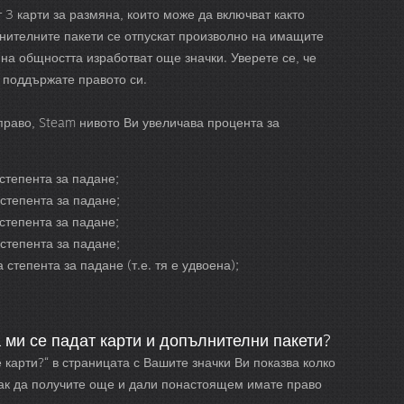
 3 карти за размяна, които може да включват както
нителните пакети се отпускат произволно на имащите
 на общността изработват още значки. Уверете се, че
а поддържате правото си.
право, Steam нивото Ви увеличава процента за
степента за падане;
степента за падане;
степента за падане;
степента за падане;
степента за падане (т.е. тя е удвоена);
 ми се падат карти и допълнителни пакети?
 карти?“ в страницата с Вашите значки Ви показва колко
как да получите още и дали понастоящем имате право