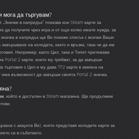
и мога да търгувам?
 „Значки в напредък“ показва кои Steam карти за
е да получите чрез игра и от още колко имате нужда, за
 значка в напредък ще Ви покаже списък с всички Ваши
завършване на колодата, както и връзка, така че да им
говия. Например, както Цил, така и Типет притежава
ма Portal 2 карти, които му трябват, за да завърши
чва търговия с Цил и му дава TF2 карти в замяна на
ет има възможност да завърши своята Portal 2 значка.
мяна?
ри
, който е достъпен в Steam магазина. Ще продължим
отови.
рзана с акаунта Ви), която представя колодите карти за
ието си в събитието.