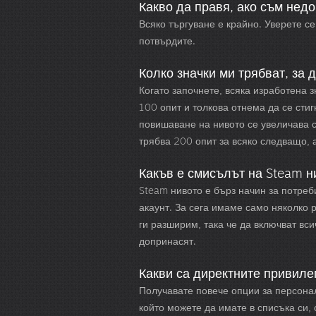
Какво да правя, ако съм нед
Всяко търгуване е крайно. Уверете се
потвърдите.
Колко значки ми трябват, за 
Когато започнете, всяка изработена 
100 опит и толкова отнема да се сти
повишаване на нивото се увеличава с
трябва 200 опит за всяко следващо, а
Какъв е смисълът на Steam н
Steam нивото е бърз начин за потреб
акаунт. За сега имаме само няколко 
ги разширим, така че да включват вс
допринасят.
Какви са директните привиле
Получавате повече опции за персона
който можете да имате в списъка си, 