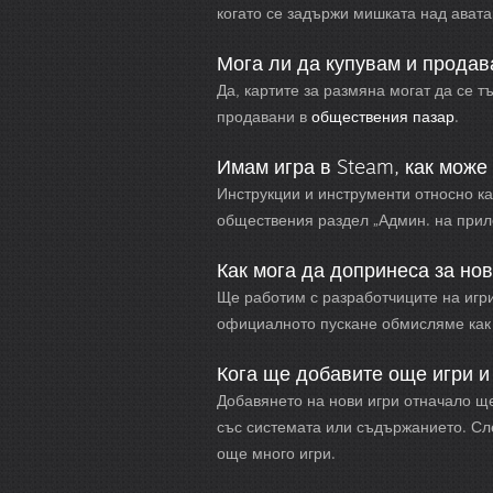
когато се задържи мишката над авата
Мога ли да купувам и продав
Да, картите за размяна могат да се т
продавани в
обществения пазар
.
Имам игра в Steam, как може 
Инструкции и инструменти относно ка
обществения раздел „Админ. на прил
Как мога да допринеса за но
Ще работим с разработчиците на игри
официалното пускане обмисляме как 
Кога ще добавите още игри и
Добавянето на нови игри отначало щ
със системата или съдържанието. Сл
още много игри.