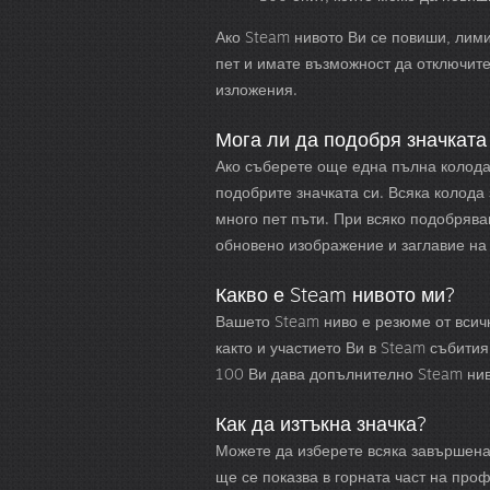
Ако Steam нивото Ви се повиши, лим
пет и имате възможност да отключит
изложения.
Мога ли да подобря значката
Ако съберете още една пълна колода 
подобрите значката си. Всяка колода
много пет пъти. При всяко подобрява
обновено изображение и заглавие на 
Какво е Steam нивото ми?
Вашето Steam ниво е резюме от всичк
както и участието Ви в Steam събития
100 Ви дава допълнително Steam ниво
Как да изтъкна значка?
Можете да изберете всяка завършена 
ще се показва в горната част на проф