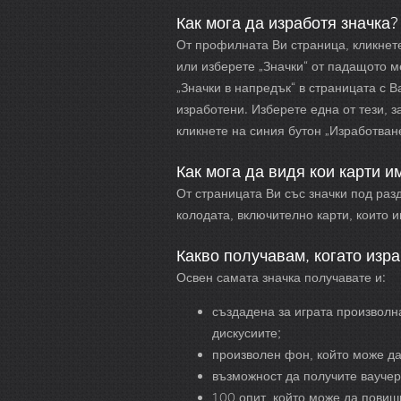
Как мога да изработя значка?
От профилната Ви страница, кликнете
или изберете „Значки“ от падащото 
„Значки в напредък“ в страницата с В
изработени. Изберете една от тези, 
кликнете на синия бутон „Изработван
Как мога да видя кои карти 
От страницата Ви със значки под разд
колодата, включително карти, които и
Какво получавам, когато изра
Освен самата значка получавате и:
създадена за играта произволна
дискусиите;
произволен фон, който може да
възможност да получите ваучер
100 опит, който може да повиш