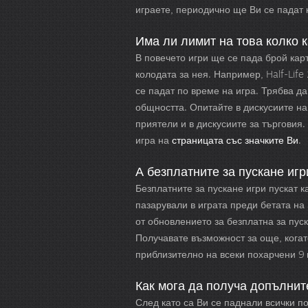
играете, периодично ще Ви се падат 
Има ли лимит на това колко к
В повечето игри ще се пада брой кар
колодата за нея. Например, Half-Life
се падат по време на игра. Трябва д
общността. Опитайте в дискусиите на
приятели и в дискусиите за търговия
игра на
страницата със значките Ви
.
А безплатните за пускане игр
Безплатните за пускане игри пускат к
пазарували в играта преди бетата на
от обновлението за безплатна за пуск
Получавате възможност за още, когато
приблизително на всеки похарчени 9
Как мога да получа допълнит
След като са Ви се паднали всички п