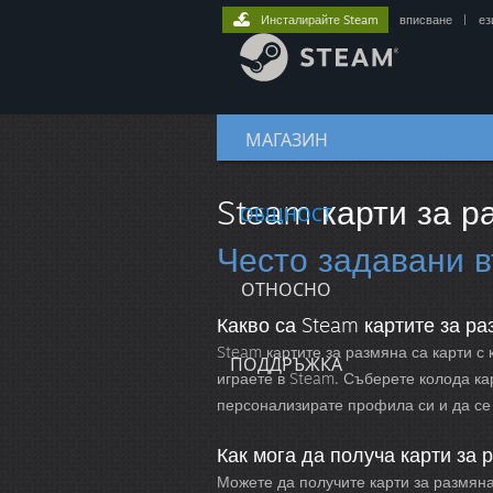
Инсталирайте Steam
вписване
|
ез
МАГАЗИН
Steam карти за р
ОБЩНОСТ
Често задавани 
ОТНОСНО
Какво са Steam картите за р
Steam картите за размяна са карти с 
ПОДДРЪЖКА
играете в Steam. Съберете колода кар
персонализирате профила си и да се х
Как мога да получа карти за 
Можете да получите карти за размяна