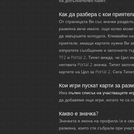
на допълнителен пакет.
Как да разбера с кои приятел
От страницата Ви със значки разделът
размяна вече имате, още колко может
да завършите колодата. Кликвайки на
приятели, имащи картите нужни Ви за 
изпратите съобщение и започнете тър
TF2 и Portal 2. Типет вижда, че Цил и
неговата Portal 2 значка. Типет запо
картите на Цил за Portal 2. Сега Тип
Кои игри пускат карти за раз
Има
пълен списък на участващите иг
да добавяме още игри, когато те са г
Какво е значка?
Значката е икона на профила (и е свъ
размяна, които сте събрали при участ