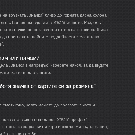
 на връзката „Значки“ близо до горната дясна колона
меню с Вашия псевдоним в Steam менюто. Разделът
ашите значки ще показва кои от тях са готови да бъдат
за да прегледате нейните подробности и след това
е“.
имам или нямам?
ела „Значки в напредък“ изберете някоя, за да видите
мате, както и оставащите.
ботя значка от картите си за размяна?
 емотикона, която можете да ползвате в чата и
 ползвате в своя обществен Steam профил;
 с отстъпка за различни игри и сваляеми съдържания;
и Steam нивото Ви.