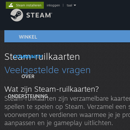
Steam installeren
inloggen
|
taal
WINKEL
Steam-ruilkaarten
COMMUNITY
Veelgestelde vragen
OVER
Wat zijn Steam-ruilkaarten?
ONDERSTEUNING
Steam-ruilkaarten zijn verzamelbare kaarten
spellen te spelen op Steam. Verzamel een 
voorwerpen te verdienen waarmee je je pro
aanpassen en je gameplay uitlichten.