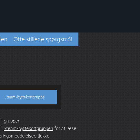
den
Ofte stillede spørgsmål
Steam-byttekortgruppe
 i gruppen
 i
Steam-byttekortgruppen
for at læse
ringsmeddelelser, tjekke