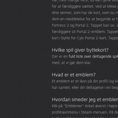
for at færdiggøre sættet. Ved at klikk
dine venner, som har de kort, som du ma
dem en meddelelse for at begynde at h
Fortress 2 og Portal 2. Tappet kan se, a
færdiggøre sit Portal 2-emblem. Tappe
kort i bytte for Cyls Portal 2-kort. Tap
Hvilke spil giver byttekort?
Der er en
fuld liste over deltagende spil
med, at vi gør dem klar.
Hvad er et emblem?
Et emblem er et ikon på din profil (og k
har samlet, eller din deltagelse i en be
Hvordan smeder jeg et emble
Klik på "Emblemer"-linket øverst i højre
profilnavnmenu i Steam-menuen. På d