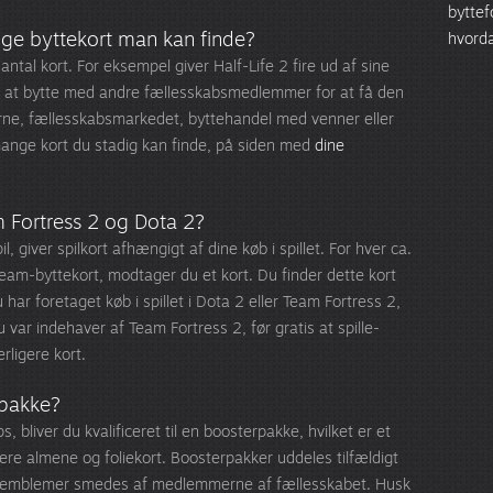
bytte
nge byttekort man kan finde?
hvorda
s antal kort. For eksempel giver Half-Life 2 fire ud af sine
 til at bytte med andre fællesskabsmedlemmer for at få den
rne, fællesskabsmarkedet, byttehandel med venner eller
mange kort du stadig kan finde, på siden med
dine
 Fortress 2 og Dota 2?
il, giver spilkort afhængigt af dine køb i spillet. For hver ca.
eam-byttekort, modtager du et kort. Du finder dette kort
 har foretaget køb i spillet i Dota 2 eller Team Fortress 2,
 var indehaver af Team Fortress 2, før gratis at spille-
rligere kort.
rpakke?
 bliver du kvalificeret til en boosterpakke, hvilket er et
ere almene og foliekort. Boosterpakker uddeles tilfældigt
re emblemer smedes af medlemmerne af fællesskabet. Husk