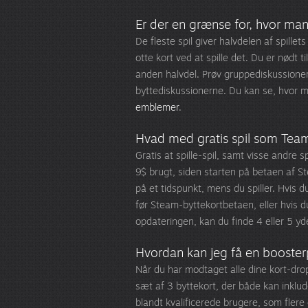
Er der en grænse for, hvor ma
De fleste spil giver halvdelen af spillet
otte kort ved at spille det. Du er nødt
anden halvdel. Prøv gruppediskussione
byttediskussionerne. Du kan se, hvor 
emblemer
.
Hvad med gratis spil som Team
Gratis at spille-spil, samt visse andre sp
9$ brugt, siden starten på betaen af St
på et tidspunkt, mens du spiller. Hvis du
før Steam-byttekortbetaen, eller hvis du
opdateringen, kan du finde 4 eller 5 yde
Hvordan kan jeg få en booste
Når du har modtaget alle dine kort-drops,
sæt af 3 byttekort, der både kan inklud
blandt kvalificerede brugere, som fle