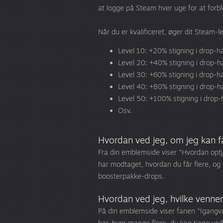
at logge på Steam hver uge for at forbli
Når du er kvalificeret, øger dit Steam
Level 10: +20% stigning i drop-h
Level 20: +40% stigning i drop-h
Level 30: +60% stigning i drop-h
Level 40: +80% stigning i drop-h
Level 50: +100% stigning i drop-
Osv.
Hvordan ved jeg, om jeg kan f
Fra din emblemside viser "Hvordan optj
har modtaget, hvordan du får flere, og 
boosterpakke-drops.
Hvordan ved jeg, hvilke venne
På din emblemside viser fanen "Igangv
har, hvor mange flere, du kan tjene ved 