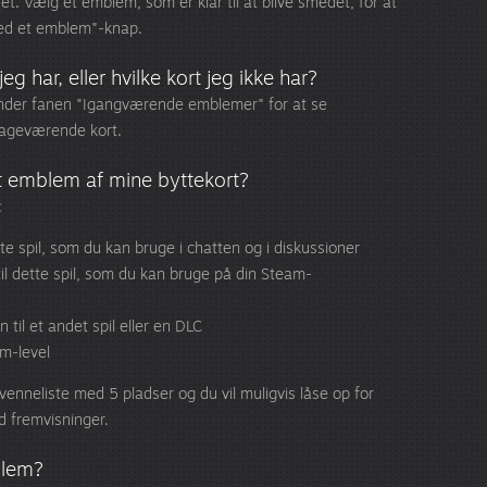
det. Vælg et emblem, som er klar til at blive smedet, for at
Smed et emblem"-knap.
eg har, eller hvilke kort jeg ikke har?
nder fanen "Igangværende emblemer" for at se
ilbageværende kort.
et emblem af mine byttekort?
:
ette spil, som du kan bruge i chatten og i diskussioner
 til dette spil, som du kan bruge på din Steam-
til et andet spil eller en DLC
m-level
 venneliste med 5 pladser og du vil muligvis låse op for
d fremvisninger.
blem?