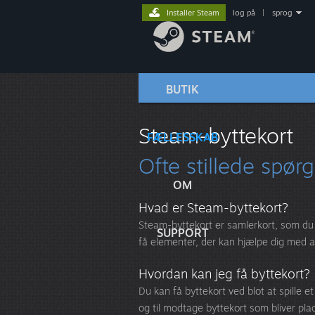
Installer Steam
log på
|
sprog
BUTIK
Steam-byttekort
FÆLLESSKAB
Ofte stillede spør
OM
Hvad er Steam-byttekort?
Steam-byttekort er samlerkort, som du f
SUPPORT
få elementer, der kan hjælpe dig med at 
Hvordan kan jeg få byttekort?
Du kan få byttekort ved blot at spille e
og til modtage byttekort som bliver plac