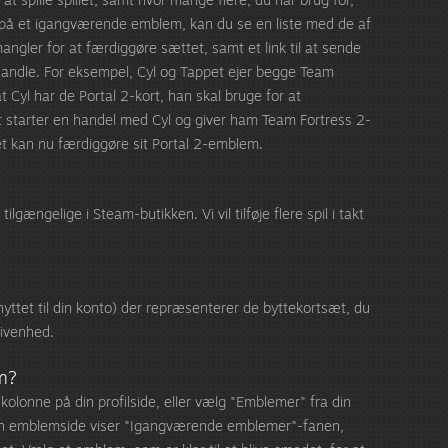
e på et igangværende emblem, kan du se en liste med de af
ngler for at færdiggøre sættet, samt et link til at sende
andle. For eksempel, Cyl og Tappet ejer begge Team
t Cyl har de Portal 2-kort, han skal bruge for at
t starter en handel med Cyl og giver ham Team Fortress 2-
pet kan nu færdiggøre sit Portal 2-emblem.
tilgængelige i Steam-butikken. Vi vil tilføje flere spil i takt
nyttet til din konto) der repræsenterer de byttekortsæt, du
givenhed.
m?
 kolonne på din profilside, eller vælg "Emblemer" fra din
in emblemside viser "Igangværende emblemer"-fanen,