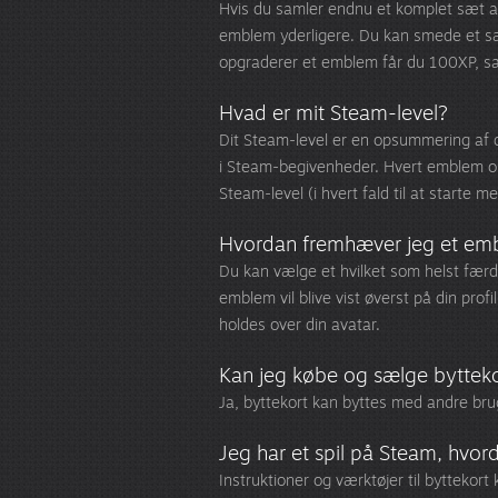
Hvis du samler endnu et komplet sæt af
emblem yderligere. Du kan smede et sæ
opgraderer et emblem får du 100XP, sam
Hvad er mit Steam-level?
Dit Steam-level er en opsummering af d
i Steam-begivenheder. Hvert emblem opn
Steam-level (i hvert fald til at starte me
Hvordan fremhæver jeg et em
Du kan vælge et hvilket som helst fær
emblem vil blive vist øverst på din profi
holdes over din avatar.
Kan jeg købe og sælge byttek
Ja, byttekort kan byttes med andre br
Jeg har et spil på Steam, hvor
Instruktioner og værktøjer til byttekor