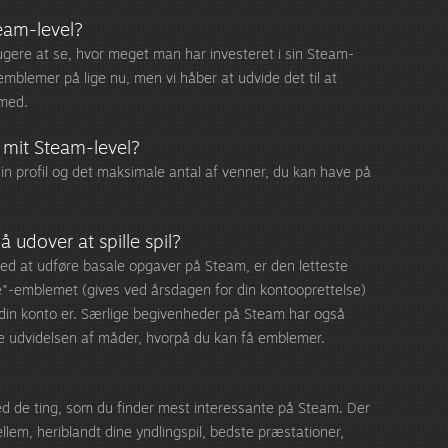
eam-level?
ugere at se, hvor meget man har investeret i sin Steam-
emblemer på lige nu, men vi håber at udvide det til at
 med.
 mit Steam-level?
 din profil og det maksimale antal af venner, du kan have på
 udover at spille spil?
d at udføre basale opgaver på Steam, er den letteste
e"-emblemet (gives ved årsdagen for din kontooprettelse)
 din konto er. Særlige begivenheder på Steam har også
te udvidelsen af måder, hvorpå du kan få emblemer.
med de ting, som du finder mest interessante på Steam. Der
lem, heriblandt dine yndlingspil, bedste præstationer,