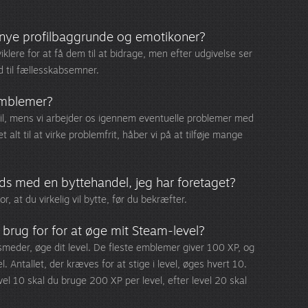
nye profilbaggrunde og emotikoner?
klere for at få dem til at bidrage, men efter udgivelse ser
d til fællesskabsemner.
 emblemer?
e spil, mens vi arbejder os igennem eventuelle problemer med
t alt til at virke problemfrit, håber vi på at tilføje mange
reds med en byttehandel, jeg har foretaget?
r, at du virkelig vil bytte, før du bekræfter.
rug for for at øge mit Steam-level?
smeder, øge dit level. De fleste emblemer giver 100 XP, og
 Antallet, der kræves for at stige i level, øges hvert 10.
evel 10 skal du bruge 200 XP per level, efter level 20 skal