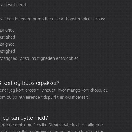
ve kvalificeret.
-level hastigheden for modtagelse af boosterpakke-drops:
astighed
astighed
astighed
astighed
hastighed (altså, hastigheden er fordoblet)
å kort og boosterpakker?
ener jeg kort-drops?"-vinduet, hvor mange kort-drops, du
om du på nuværende tidspunkt er kvalificeret til
r jeg kan bytte med?
ærende emblemer" hvilke Steam-byttekort, du allerede
at spille spillet, samt hvor mange flere, du har brug for,