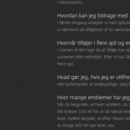
i Steamworks.
Hvordan kan jeg bidrage med 
I første omgang arbejder vi med spiludvi
vi nærmere på tilføjelsen af et værkste
Hvornår tilføjer I flere spil og
I starten vil det tage tid at tilføje ny
systemet eller indholdet. Efter vi har fåe
flere spil.
Hvad gør jeg, hvis jeg er utilf
Alle byttehandler er endegyldige; sørg fo
Hvor mange emblemer har jeg b
Når du begynder, vil hvert emblem, du 
det kræver 100 XP for at nå næste level.
level, hvilket betyder, at efter Steam-l
du bruge 300 XP per level, osv.