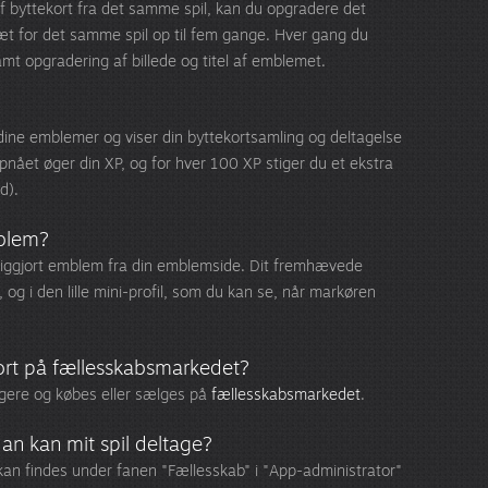
 byttekort fra det samme spil, kan du opgradere det
t for det samme spil op til fem gange. Hver gang du
t opgradering af billede og titel af emblemet.
ine emblemer og viser din byttekortsamling og deltagelse
ået øger din XP, og for hver 100 XP stiger du et ekstra
d).
blem?
diggjort emblem fra din emblemside. Dit fremhævede
l, og i den lille mini-profil, som du kan se, når markøren
ort på fællesskabsmarkedet?
ugere og købes eller sælges på
fællesskabsmarkedet
.
dan kan mit spil deltage?
t kan findes under fanen "Fællesskab" i "App-administrator"