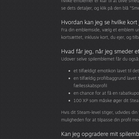
hvilke emblemer er klar til at blive sme
se dets detaljer, og klik på den blå "
Hvordan kan jeg se hvilke kort j
Fra din emblemside, vælg et emblem u
kortsættet, inklusiv kort, du ejer, og t
Hvad får jeg, når jeg smeder 
Udover selve spilemblemet får du også
et tilfældigt emotikon lavet til d
en tilfældig profilbaggrund lavet
fællesskabsprofil
en chance for at få en rabatkupon 
100 XP som måske øger dit Stea
Hvis dit Steam-level stiger, udvides din
muligheden for at tilpasse din profil me
Kan jeg opgradere mit spilem