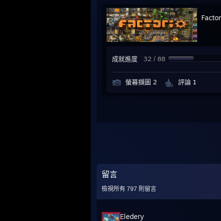
Factor
成就進度
32 / 88
螢幕擷圖 2
評論 1
留言
檢視所有
797
則留言
Eledery