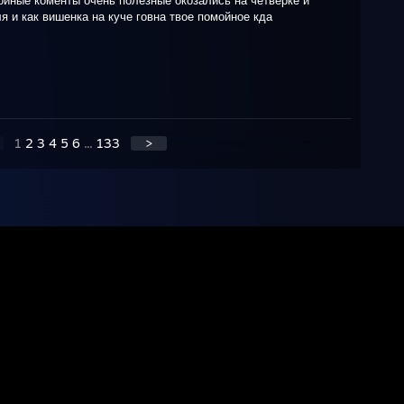
я и как вишенка на куче говна твое помойное кда
1
2
3
4
5
6
...
133
>