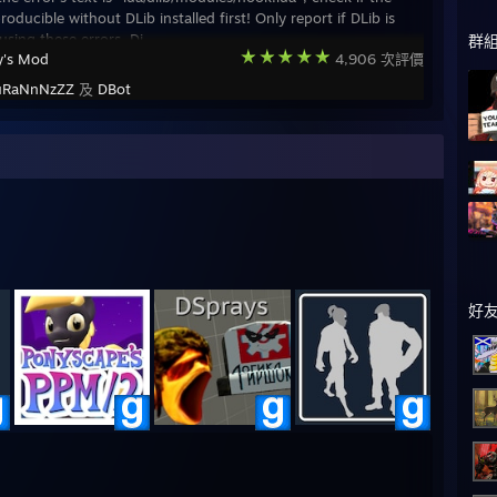
producible without DLib installed first! Only report if DLib is
using these errors. Di
群
y's Mod
4,906 次評價
uRaNnNzZZ
及
DBot
好