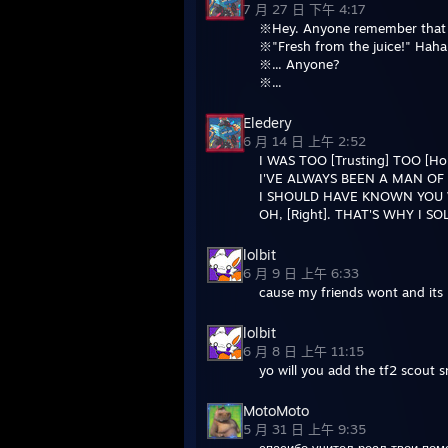
7 月 27 日 下午 4:17
※Hey. Anyone remember that o
※"Fresh from the juice!" Hah
※... Anyone?
※...
Eledery
6 月 14 日 上午 2:52
I WAS TOO [Trusting] TOO [Ho
I'VE ALWAYS BEEN A MAN OF TH
I SHOULD HAVE KNOWN YOU WO
OH, [Right]. THAT'S WHY I SO
lolbit
6 月 9 日 上午 6:33
cause my friends wont and its
lolbit
6 月 8 日 上午 11:15
yo will you add the tf2 scout
MotoMoto
5 月 31 日 上午 9:35
спасибо учител реал твои пом