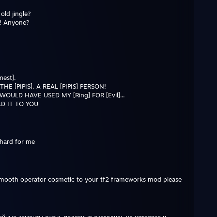
ld jingle?
a! Anyone?
nest].
E [PIPIS]. A REAL [PIPIS] PERSON!
ULD HAVE USED MY [Ring] FOR [Evil]...
LD IT TO YOU
 hard for me
 smooth operator cosmetic to your tf2 frameworks mod please
ойные коменты очень полезные окозались на четверке и