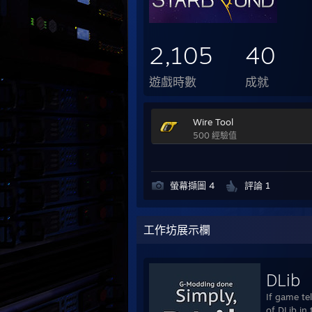
2,105
40
遊戲時數
成就
Wire Tool
500 經驗值
螢幕擷圖 4
評論 1
工作坊展示欄
DLib
If game tel
of DLib in 