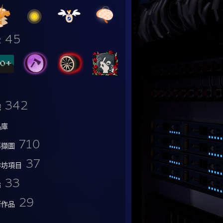
45
章
342
戲
品庫
710
幕擷圖
37
作坊項目
33
論
29
術作品