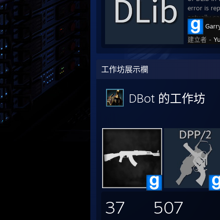
error is re
actually ca
Garr
建立者 -
Y
工作坊展示欄
DBot 的工作坊
37
507