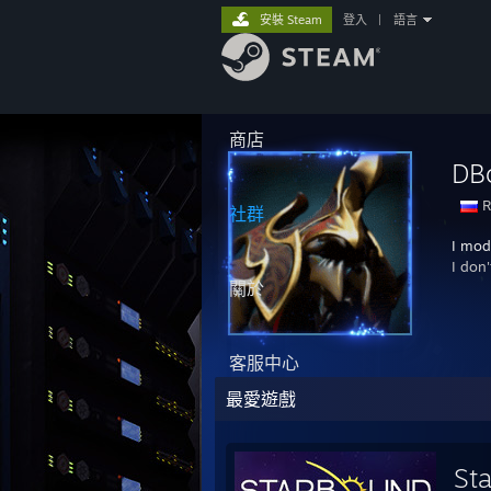
安裝 Steam
登入
|
語言
商店
DB
R
社群
I mod
I don
關於
客服中心
最愛遊戲
St