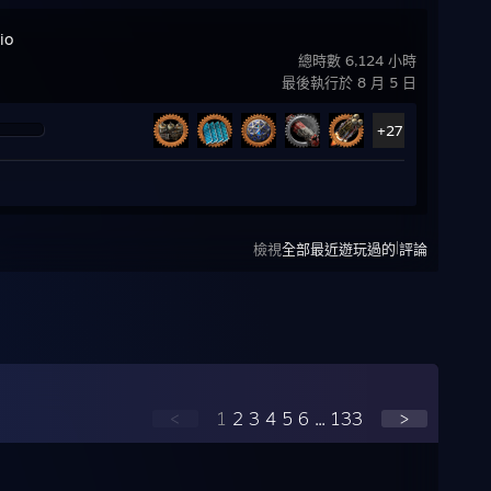
io
總時數 6,124 小時
最後執行於 8 月 5 日
+27
|
檢視
全部最近遊玩過的
評論
<
1
2
3
4
5
6
...
133
>