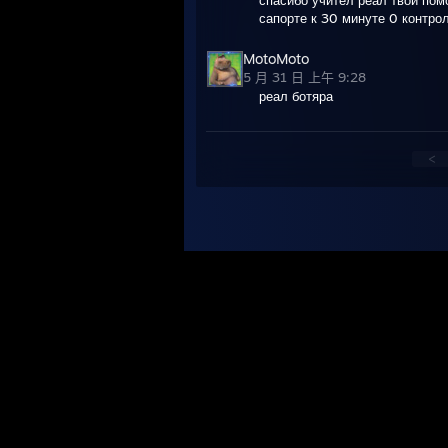
сапорте к 30 минуте 0 контрол
MotoMoto
5 月 31 日 上午 9:28
реал ботяра
<