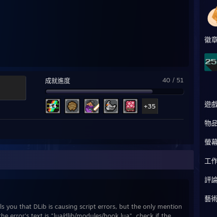
徽
40 / 51
成就進度
遊
+35
物
螢
工
評
藝
ls you that DLib is causing script errors, but the only mention
the error's text is "lua/dlib/modules/hook.lua", check if the