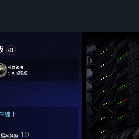
級
81
社群領袖
500 經驗值
инимаю приглашения от рандомов, даже если мы играли вместе.
在線上
10
人檔案獎勵