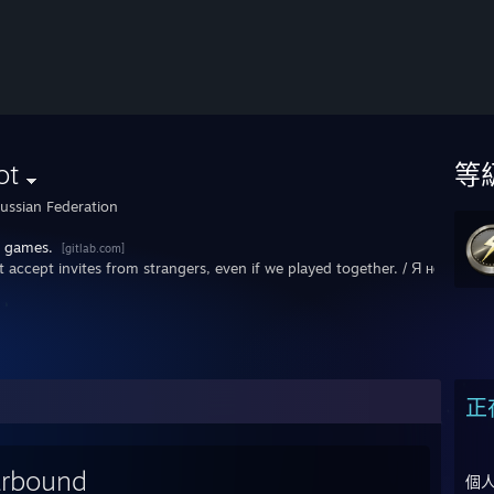
ot
等
ussian Federation
 games.
[gitlab.com]
't accept invites from strangers, even if we played together. / Я не пр
正
arbound
個