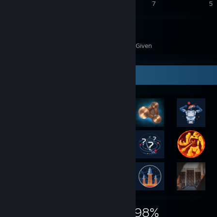
10
7
7
5
551
76
Awards Received
Awards Given
Rarest Achievement Showcase
10,946
324
98%