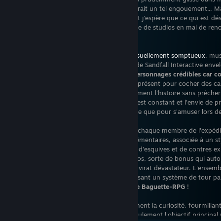
proposer des collectibles à dénicher dans les rares scènes où l'on peu
début d'année, sans imaginer qu'il susciterait un tel engouement... M
l'environnement.
heures, j'étais moi aussi sous le charme, et j'espère que ce qui est d
majeur du jeu vidéo
saura inspirer nombre de studios en mal de ren
Créativement multiforme et audacieux,
visuellement somptueux
, mu
mécaniquement magistral, le premier né de Sandfall Interactive envel
récit intelligent et soigné, porté par des
personnages crédibles car c
entreprennent. Aucun protagoniste n'est présent pour cocher des ca
d'ombre et de mystère, et servent uniquement l'histoire sans prêch
moralisme. Dans ces conditions, le plaisir est constant et l'envie de 
pour connaître le dénouement de l'intrigue que pour s'amuser lors d
Car en plus d'être attachant et bien écrit, chaque membre de l'expédi
palette de compétences variées et complémentaires, associée à un sty
son sel. À cela s'ajoutent des mécaniques d'esquives et de contres exi
vigilance, ainsi qu'environ deux cents Pictos, sorte de bonus qui auto
combinaisons pour se construire un triumvirat dévastateur. L'ensemb
vers de nouveaux cieux avec brio, composant un système de tour pa
joueur doit rester attentif et alerte.
Vive le Baguette-RPG
!
Par ailleurs, le titre récompense constamment la curiosité, fourmillan
explorer à sa guise. Votre carte indique seulement l'objectif principal