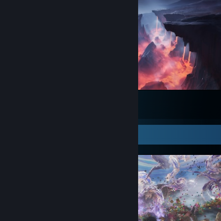
retrouvé coincé une fois, m'obligeant à relancer le jeu.
The Alters
17
4
Screenshot Showcase