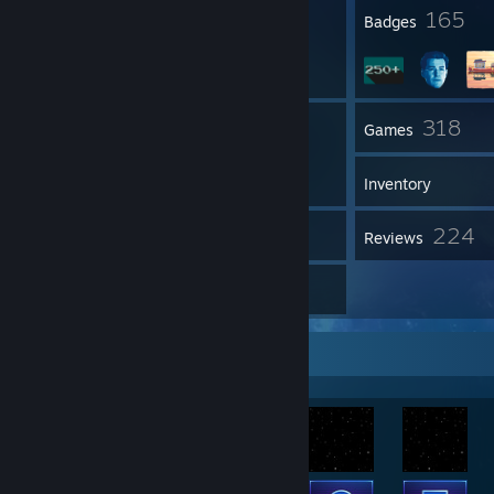
26
165
Profile Awards
Badges
20
318
Groups
Games
Inventory
832
224
Screenshots
Reviews
7
Guides
Achievement Showcase