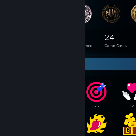
165
4
24
Total Badges Earned
Foil Badges Earned
Game Cards
Awards Showcase
30
27
25
14