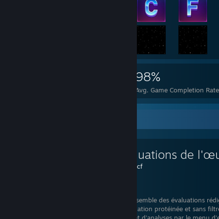
10,946
324
98%
Achievements
Perfect Games
Avg. Game Completion Rate
Favorite Guide
Les évaluations de l'œ
Created by -
Ccf
Steam
Retrouvez l'ensemble des évaluations rédi
Une consommation protéinée et sans filtr
croustillants, et d'analyses par le menu d