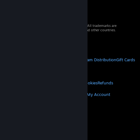
© 2026 Valve Corporation. All rights reserved. All trademarks are
property of their respective owners in the US and other countries.
VAT included in all prices where applicable.
Get Mobile Apps
STEAM
About Steam
Steam SSA
Steamworks
Steam Distribution
Gift Cards
VALVE
About Valve
Jobs
Hardware
Recycling
LEGAL
Privacy
Accessibility
Notices & Policies
Cookies
Refunds
MORE
Get Steam
Get Mobile Apps
Get Support
My Account