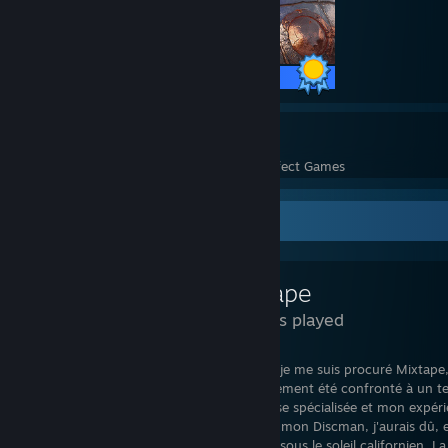
34 / 34 Achievements
324
10,744
Perfect Games
Achievements in Perfect Games
Review Showcase
Mixtape
5 Hours played
C'est animé des meilleures intentions que je me suis procuré Mixtape
apprécié The Artful Escape. Hélas, j'ai rarement été confronté à un t
l'enthousiasme quasi liturgique de la presse spécialisée et mon expé
Lycéen dans les années 90, cramponné à mon Discman, j'aurais dû, e
en partie dans cette odyssée adolescente sous le soleil californien. L