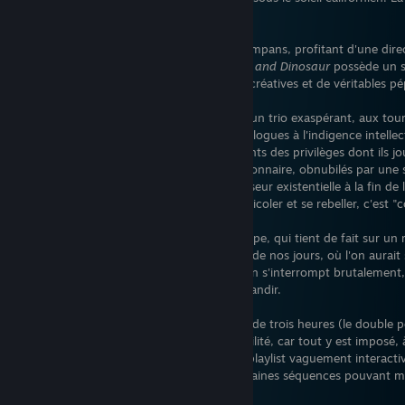
tendait les bras... Il n'en fut rien.
Certes, le jeu flatte la rétine comme les tympans, profitant d'une dire
d'une bande-son prestigieuse.
Beethoven and Dinosaur
possède un s
de l'image, offrant quelques fulgurances créatives et de véritables p
Mais Stacey, Slater et Cassandra forment un trio exaspérant, aux tour
artificiels que dérisoires, servis par des dialogues à l'indigence intell
moment ces adolescents ne sont conscients des privilèges dont ils j
posture, ils errent dans leur confort pavillonnaire, obnubilés par une 
murger pour donner un semblant d'épaisseur existentielle à la fin de l
motivations sont de surcroît primitives : picoler et se rebeller, c'est "c
C'est d'ailleurs là tout le scénario de Mixtape, qui tient de fait sur un
m'attendais a minima à un épilogue situé de nos jours, où l'on aurait 
des protagonistes. Que nenni : la narration s'interrompt brutalement,
réflexion sur ce que signifie réellement grandir.
Pire encore : l'histoire s'expédie en moins de trois heures (le double 
succès), et ne bénéficie d'aucune rejouabilité, car tout y est imposé
dialogues. Au final, Mixtape évoque une playlist vaguement interactiv
jeu. Votre implication est secondaire, certaines séquences pouvant 
toucher la manette.