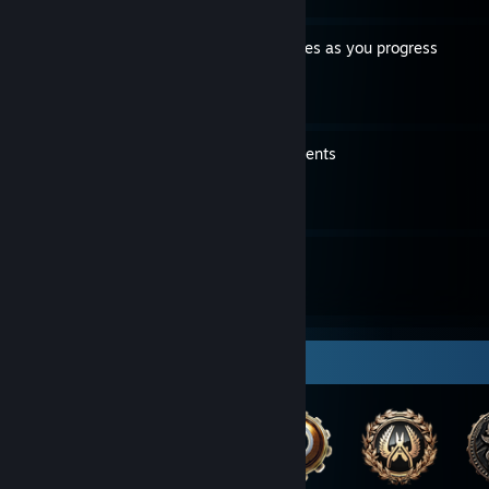
Keep track of all diary entries as you progress
By Ccf
How to unlock all achievements
By Ccf
7
51
Guides
Followers
Badge Collector