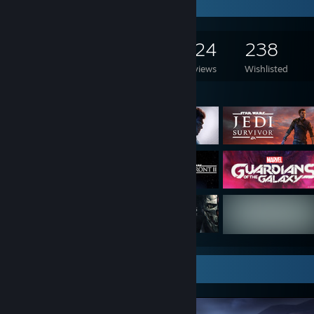
Game Collector
- J'aurais adoré pouvoir créer des profils prédéfinis pour mes Pictos 
afin d'adapter rapidement les choses selon les situations (notamment 
immunisés à un élément utilisé par l'un de nos personnages).
318
180
224
238
- Le bestiaire est dans l'ensemble très varié mais les ennemis resten
d'une même zone de jeu.
Games Owned
DLC Owned
Reviews
Wishlisted
- La bande-son est fabuleuse mais aussi peut-être un peu trop fournie
réécoute rarement certains de nos morceaux préférés.
Featured Games
- Certains aspects nous rappellent le budget resserré du jeu, en parti
identiques lors du prologue à Lumière.
- Le voyage rapide est malheureusement restreint à une zone de jeu
- Il serait sympathique de connaître le nombre de contres effectués à
simplement les parades et esquives.
- Curieusement, la navigation au clavier sur la mappemonde manque 
jouer à la manette facilite les parades, quand jouer au clavier/souris
souci pour viser même désorienté par certains sorts.
- J'aurais apprécié avoir davantage d'explications sur l'origine des p
protagonistes.
- La différence de challenge représentée par le boss final optionnel (u
comparé à... tout le reste en fait.
- Il n'y a pas de sauvegarde manuelle, même si on peut en forcer un
Screenshot Showcase
équipement.
- En ajoutant "-d3d12" dans les options de lancement, j'ai corrigé le
chargement d'une sauvegarde. Aucun autre souci technique ensuite,