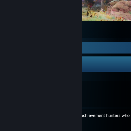
Clair Obscur: Expedition 33
25
4
1
Guide Showcase
Ccf's Guides
Les évaluations de l'œuf
By Ccf
Director's Cut roadmap for achievement hunters who
original game
By Ccf