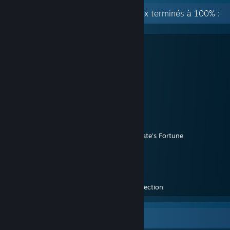
[M à Z] Quelques évaluations de jeux terminés à 100% :
Mafia: Definitive Edition
Metaphor: ReFantazio
Ratchet & Clank: Rift Apart
Red Dead Redemption 2
RoboCop: Rogue City
Serial Cleaners
+
Dino Park
Sherlock Holmes The Awakened
Starfield
STAR WARS Jedi: Survivor™
Star Wars Outlaws
+
Wild Card
+
A Pirate's Fortune
Stray
Sunday Gold
Sumerian Six
The Alters
UNCHARTED™: Legacy of Thieves Collection
Completionist Showcase