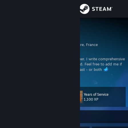
Sign in
Store
Ccf
Vincent "Ccf" B.
Community
Angers, Pays de la Loire, France
About
Former esports team manager & level designer. I write comprehensive
reviews
(en français) for games I've perfected. Feel free to add me if
you are a completionist or a gaming enthusiast - or both
Support
View more info
Maps et niveaux pour les jeux CS 1.6 et ShootMania Storm
[www.coucouoeuf.fr]
Change language
Profil sur Star Citizen
[robertsspaceindustries.com]
Years of Service
Level
Évaluations
64
1,100 XP
Get the Steam Mobile App
Mon Discord
[discord.gg]
View desktop website
Currently Offline