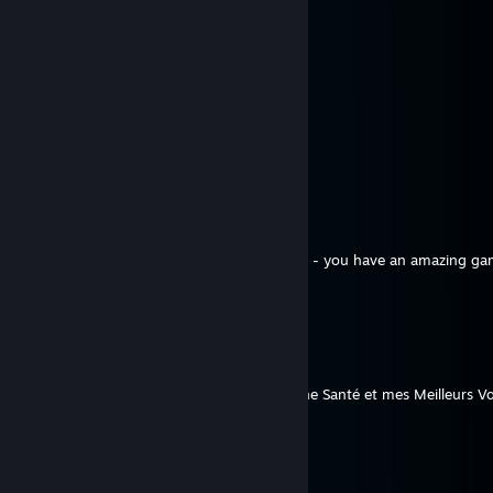
⠀⠀⋰✩*•.❄.•*✩⋱ ⠀⠀
⠀.•*´❄`*•✩•*´❄`*.•*
𝓂ℯ𝓇𝓇𝓎 𝒸𝒽𝓇𝒾𝓈𝓉𝓂𝒶𝓈
☃︎⋆꙳•̩̩͙❅*̩̩͙‧͙ ‧͙*̩̩͙❆ ͙͛ ˚₊⋆꙳•̩̩͙❅*̩̩͙‧͙☃︎
goia12
Dec 8, 2025 @ 10:17am
Awesome steam! greetings from Brasil!
Higurashihead
Jul 10, 2025 @ 11:14am
Just stumbled upon your page by accident - you have an amazing gam
trophy hunter (although yet tiny)
Eric Hedgie
Dec 31, 2024 @ 3:53pm
Bonne Année 2025
Je te souhaite une Bonne Année, une Bonne Santé et mes Meilleurs V
année
Eric Hedgie
Dec 24, 2024 @ 4:47pm