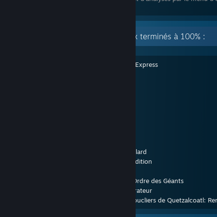
variées.
[A à L] Quelques évaluations de jeux terminés à 100% :
Agatha Christie - Le Crime de l'Orient-Express
Avatar: Frontiers of Pandora™
Clair Obscur: Expedition 33
Cyberpunk 2077
+
Phantom Liberty
DEATH STRANDING DIRECTOR'S CUT
Detroit: Become Human
Gamedec - Definitive Edition
Ghost of Tsushima DIRECTOR'S CUT
High On Life
Hogwarts Legacy : L'Héritage de Poudlard
Horizon Forbidden West™ Complete Edition
Immortals of Aveum™
Indiana Jones et le Cercle Ancien
+
L'Ordre des Géants
L'Amerzone - Le Testament de l'Explorateur
Les Chevaliers de Baphomet 2 - Les Boucliers de Quetzalcoatl: Re