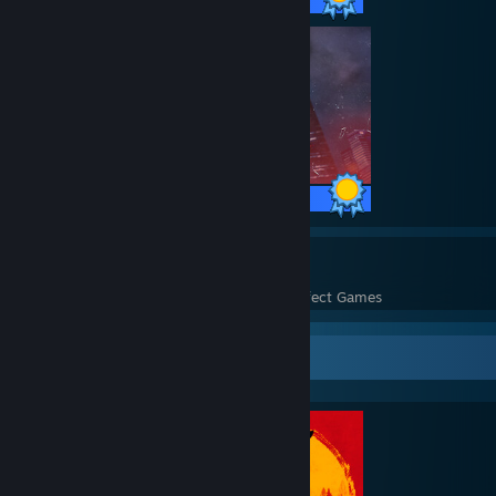
27 / 27 Achievements
324
10,744
Perfect Games
Achievements in Perfect Games
Completionist Showcase