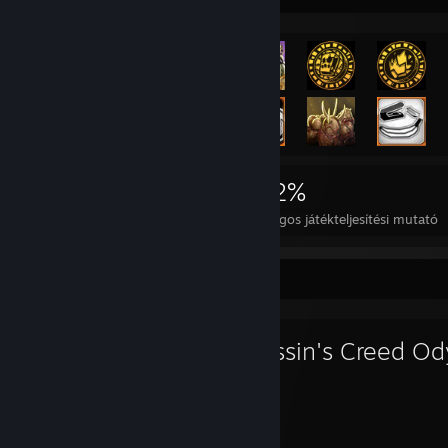
6 978
11
22%
Teljesítmény
Tökéletes játék
Átlagos játékteljesítési mutató
Kedvenc játék
Assassin's Creed O
338
85