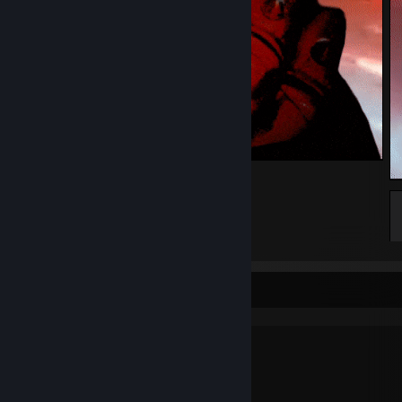
🤘
44
7
3
why are you reading this?
My setup for nerds: