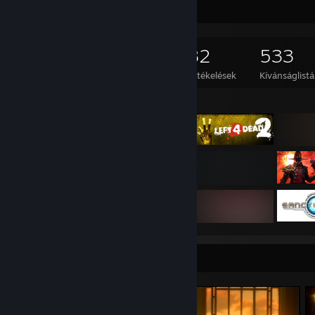
Játékgyűjtő
2 558
1 322
82
533
Játék birtokosa
DLC birtokosa
Értékelések
Kívánságlistá
Kiemelt játék
Képernyőmentés-vitrin