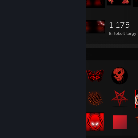
1 175
Birtokolt tárgy
Kitűzőgyűjtő