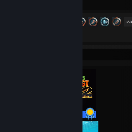
Óra játékidő
Teljesítmény
Teljesítmények állapota
85/93
+8
Képernyőmentés 34
Perfekcionista vitrin
27 / 27 teljesítmény