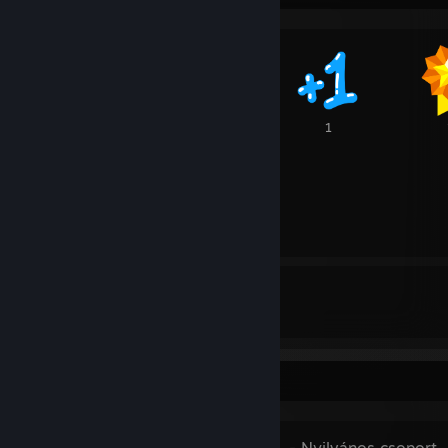
2
1
1
16
62
107
Kapott díj
Adott díj
Kedvenc csoport
BLACK METAL