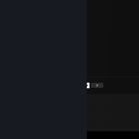
Evilvajayay
2020. júl. 10., 15:00
My beloved and my soulmate,
so many places in the world
and still your arms are my
favourite spot !
I wish you a wonderful birthday...
always by your side
<
>