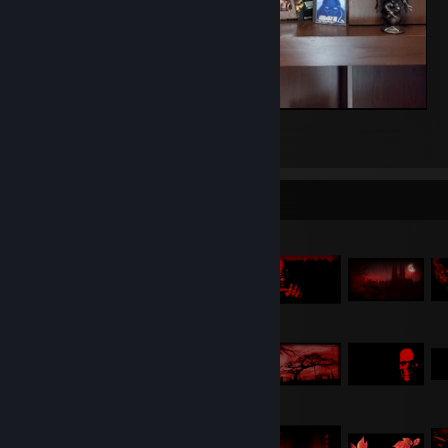
My Game-Shrine :)
40
19
2
Tárgy-vitrin