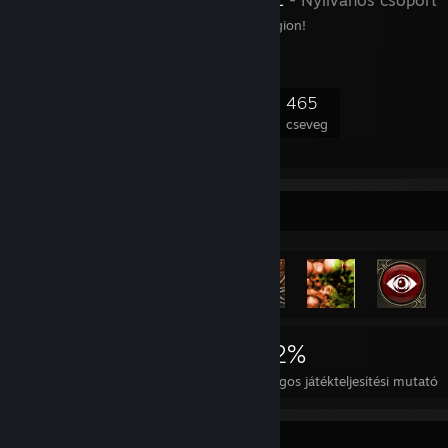
- Nyilvános csoport
The Black Metal Steel Legion!
11 167
260
2 040
465
tag
játékban
online
cseveg
Teljesítmény-vitrin
6 978
11
22%
Teljesítmény
Tökéletes játék
Átlagos játékteljesítési mutató
Legritkább teljesítmény vitrin