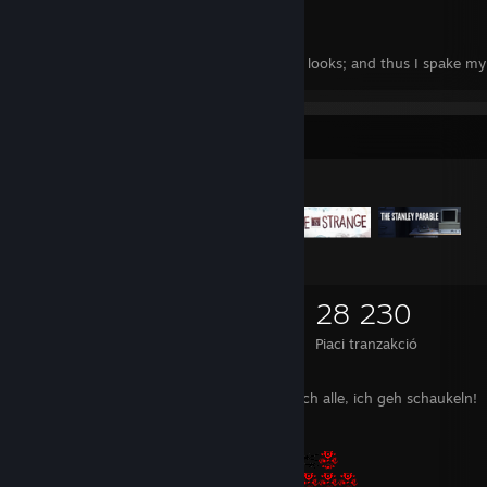
I Need My Girl
"Silent was I, yet desire was painted in my looks; and thus I spake m
more earnestly than language could"
(Durante degli Alighieri, Divine Comedy, Canto IV)
Cserére kínált tételek
“Those who can make you believe absurdities, can make you commit a
(Voltaire)
“What is existence but absorption of and reaction to the data that th
presents?
You can either grasp these truths or you can misinterpret them to yo
1 175
948
28 230
constant and considerable agitation”
(Sherlock Holmes in “Elementary” S03E24)
Birtokolt tárgy
Végrehajtott csere
Piaci tranzakció
Ach leckt mich doch alle, ich geh schaukeln!
“To ordinary men, finally, the great majority, who exist for service an
utility and who may exist only for that purpose, religion gives an inva
contentment with their nature and station, manifold peace of heart, 
ennobling of obedience, one piece of joy and sorrow more to share w