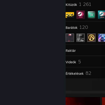
7
1 261
Profildíjak
Kitűzők
7
120
Csoportok
Barátok
2 558
Játékok
Raktár
890
5
Képernyőmentések
Videók
1
82
Műhely-elemek
Értékelések
21
Alkotások