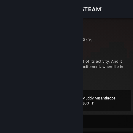
Bejelentkezés
Áruház
Kodijack!
╭∩╮HIC SUNT DRACONES╭∩╮
Közösség
Germany
Névjegy
“The animal works, if deficit is the incitement of its activity. And it
plays when the abundance of power is the incitement, when life in
surplus spurs on itself into action.”
Támogatás
Bővebb infó megnézése
(Friedrich Schiller)
Nyelvváltás
Married to my soulmate
Muddy Misanthrope
. szintű
284
100 TP
A Steam mobilalkalmazás beszerzése
Asztali weboldalra váltás
Jelenleg offline