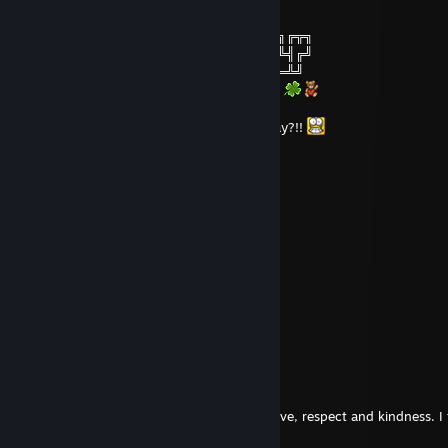
╔╗╔╗─────────╔═╦╗─────╔═╦╗
║╚╝╠═╗╔═╦═╦╦╗║║║╠═╦╦╦╗╚╗║╠═╦═╗╔╦╗
║╔╗║╬╚╣╬║╬║║║║║║║╩╣║║║╔╩╗║╩╣╬╚╣╔╝
╚╝╚╩══╣╔╣╔╬╗║╚╩═╩═╩══╝╚══╩═╩══╩╝
──────╚╝╚╝╚═╝¸.•*`*•.¸.•*`*•.¸.•*`*•.¸2023
And don't forget the New Year's Gifts... okay?!!
venoming
2023. jan. 1., 1:37
Happy New Year!
Groquest
2022. márc. 2., 7:25
Long time no see. Have a great one!
Evilvajayay
2022. jan. 13., 8:22
Hi my beloved,
the last years with you were a journey of love, respect and kindness. 
for your love.