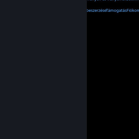
EGYEBEK
A Steam beszerzése
Mobilalkalmazások beszerzése
Támogatás
Fióko