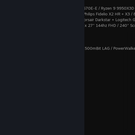
Gaming:
CachyOS: ANTEC 1900 RED / ROG Strix X670E-E / Ryzen 9 9950X3D 
RTX 4090 / Creative X7 + ZxR (Backup) / Philips Fidelio X2 HR + X3 / 
NMVE / 50TB NAS / Wooting TWO HE / Corsair Darkstar + Logitech 
/ 2500mBit LAN / 1000mBit WAN+5G / 5 x 27" 144hz FHD / 240" Sc
Big Picture Mode
Server (19"):
Proxmox: 2 x Ryzen 9 7950X / 64GB / 8x2500mBit LAG / PowerWalk
LCD
Χ Ξ Σ
The Valley
Autumn Nostalgie
(live)