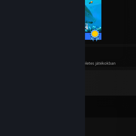
17 / 17 teljesítmény
11
282
Tökéletes játékok
Teljesítmények tökéletes játékokban
Megjegyzések
Mind a(z)
1,787
megjegyzés megnézése
Teddy FreiBär™
2023. jan. 1., 9:05