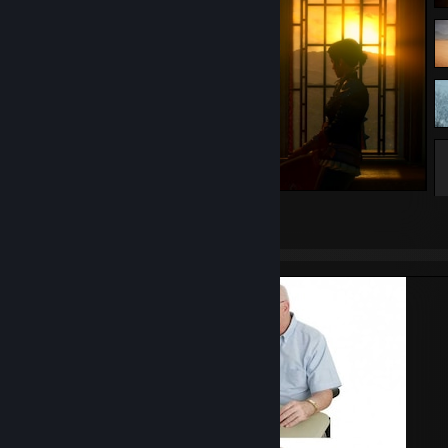
The Witcher 3: Wild Hunt
63
16
6