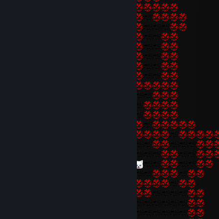
fellows, and some transfiguration of the whole everydayness, the wh
lowliness, the whole half-bestial poverty of their souls. Religion and t
religious significance of life sheds sunshine over these perpetual dr
makes their own sight tolerable to them, it has the effect which an 
philosophy usually has on sufferers of a higher rank, refreshing, refini
were making the most use of suffering, ultimately even sanctifying a
justifying. Perhaps nothing in Christianity and Buddhism is so venerab
art of teaching even the lowliest to set themselves through piety in a
apparently higher order of things and thus to preserve their conten
the real order, within which they live hard enough lives—and necessar
to!”
(Nietzsche - “Beyond Good and Evil”)