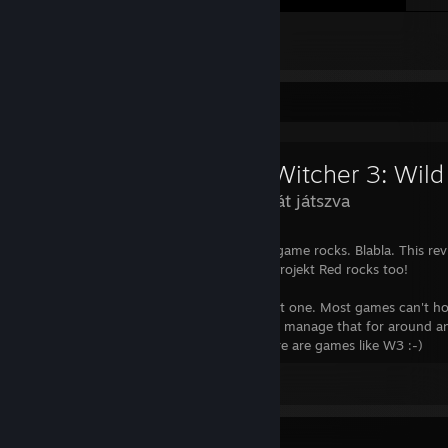
Sorry for that
54
8
2
Értékelés-vitrin
The Witcher 3: Wild
293 órát játszva
No one will read this anyway. Blabla. The game rocks. Blabla. This revi
for the badge anyway blabla, oh and CD Projekt Red rocks too!
Serious note: I've spent 150+ hours in that one. Most games can't h
attention for over one minute, some even manage that for around a
Those are the good games. And then there are games like W3 :-)
Mind a(z) 15 megjegyzés megnézése
Díj-vitrin