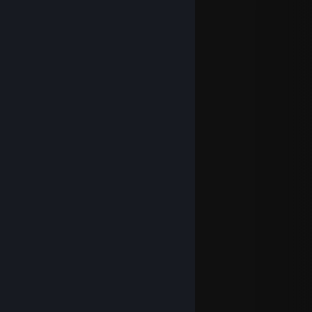
ping-pong -> you know what i mean
i love you
Evilvajayay
2020. júl. 18., 15:25
______# #_____
_______# #_____
______# #___as
____# #___fast
___# #___as
__# #_______________
_# # # # # # # # # _____lightning
___________# #______
____________# #______
_________# #__________
_______# #______________
____# #_# #_# #______
____ # # # # # #___
______# ## # ______
________##_________
_________#___________
PS: ILU