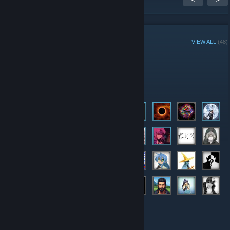
GROUP MEMBERS
VIEW ALL
(48)
Administrators
Members