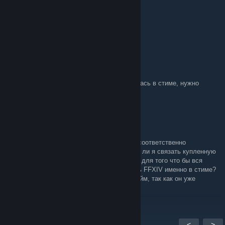
kraz4r
Jul 2, 2015 @ 12:44pm
random ork
Sep 29, 2014 @ 3:44am
"Или для того что бы вся инфа отображалась в стиме, нужно
купить FFXIV именно в стиме? " - именно
ImOcktor
Aug 20, 2014 @ 8:37am
У меня есть диск с Final Fantasy XIV 1.0, соответственно
доплачивать за TRR мне не надо. Но могу ли я связать купленную
отдельно от стима FFXIV со стимом? Или для того что бы вся
инфа отображалась в стиме, нужно купить FFXIV именно в стиме?
Тогда я не смогу использовать свой никнейм, так как он уже
используется мною же.
<
>