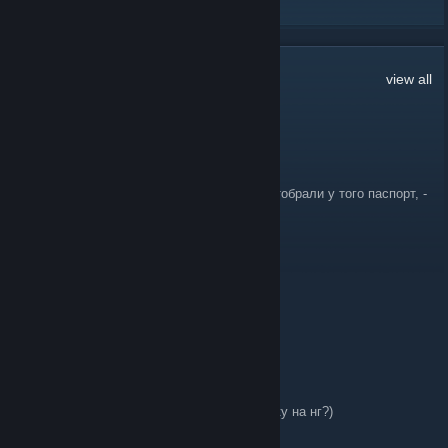
21
Comments
view all
Ajosee
Nov 16, 2025 @ 10:23pm
Двое неизвестных напали на мужчину и отобрали у того паспорт, -
неизвестных стало трое
L. Loire
Apr 15, 2025 @ 2:46am
Нет
Domingard
Dec 22, 2015 @ 3:16pm
Есть желающие подарить мне 6-ю финалку на нг?)