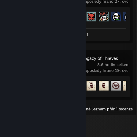
Naposledy hráno 27. čvc.
Odemčené achievementy
179 z 179
Snímky obrazovky 7
Recenze 1
UNCHARTED™: Legacy of Thieves
Collection
8,6 hodin celkem
Naposledy hráno 19. čvc.
Odemčené achievementy
8 z 101
Zobrazit
Všechny nedávno hrané
|
Seznam přání
|
Recenze