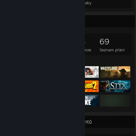
Celkový počet odznaků
Speciální odznaky
Kolekce her
4 491
1 752
24
69
Vlastněné hry
Vlastněná DLC
Recenze
Seznam přání
Vystavené hry
Přehlídka nejvzácnějších achievementů