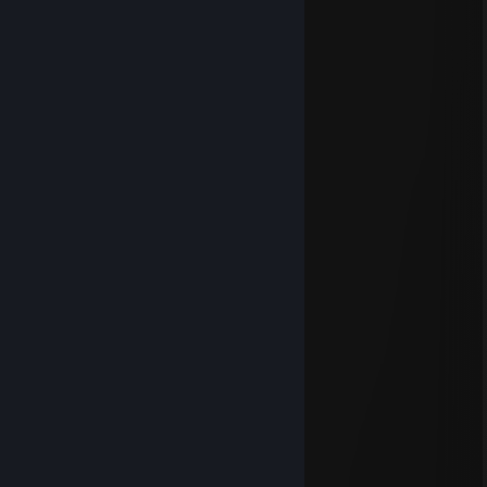
cii
12. čvc. v 15.10
⣿⣿⣿⣿⣿⣿⡿⣿⣿⣿⣿⣿⣿⣿⣿⠿⣿⣿⣿⣿⣿⣿⣿
⣿⣿⣿⣿⡟⣡⣶⣆⢹⣿⣿⣿⣿⡿⢡⣶⣌⠻⣿⣿⣿⣿⣿
⡋⣻⣿⣏⣴⣿⣿⣿⣤⣭⣭⣭⣭⣥⣿⣿⣿⣧⣹⣿⣿⠟⡻
⣿⣿⡿⢸⣿⣿⣿⣿⣿⣿⣿⣿⣿⣿⣿⣿⣿⣿⡇⢿⣿⣧⣱
⣿⣿⢁⣿⡿⠿⠿⢿⣿⣿⣿⣿⣿⣿⣿⣿⣿⣿⣿⠘⣿⣿⣿
⣭⡁⣘⣻⠁⠖⠄⠄⣿⢿⡿⢿⡿⣿⣋⠉⠤⠶⣟⡃⢉⣭⣭
⣭⡄⢰⡞⠡⠄⠠⠴⠿⠦⠴⠦⠴⠿⠿⠿⠿⣶⣧⠄⣬⣍⣹
⣥⣴⡌⠸⠿⠿⠿⠿⠛⡛⠛⠛⠻⠴⠶⠬⠇⠸⢟⣴⣦⣭⣟
⣿⣿⢱⡇⠄⠄⠄⠄⢲⣿⣿⣦⠄⠄⠄⠄⢾⡆⢺⣿⣿⣿⣿
⣿⣿⣌⠁⠄⠄⠄⠄⠘⠻⠿⠋⠄⠄⠄⠄⠄⢃⣾⣿⣿⣿⣿
⣿⣿⣿⣜⣛⢛⣛⣓⣀⣀⣀⣀⣐⣛⣛⡛⢃⣼⢧⣶⡌⢻⣿
29. dub. v 1.55