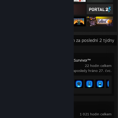
Nedávná aktivita
22,2 hodin za poslední 2 týdny
STAR WARS Jedi: Survivor™
22 hodin celkem
Naposledy hráno 27. čvc.
Odemčené achievementy
12 z 53
Brotato
1 021 hodin celkem