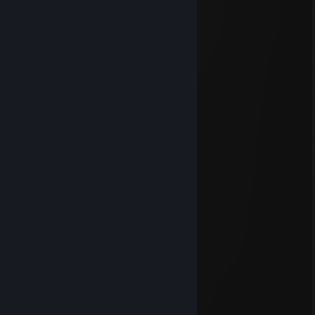
28. dub. v 23.11
⬜⬜⬜⬜⬜⬜⬜⬜⬜⬜⬜⬜
⬜⬜⬜⬛⬜⬜⬜⬜⬛⬜⬜⬜
⬜⬜⬛⬛⬛⬛⬛⬛⬛⬛⬜⬜
⬜⬛⬛⬜⬛⬛⬛⬛🟡⬛⬛⬜
⬜⬛⬜➕⬜⬛⬛🔵➕🔴⬛⬜
⬜⬛⬛⬜⬛⬛⬛⬛🟢⬛⬛⬜
⬜⬛⬛⬛🔘⬛⬛🔘⬛⬛⬛⬜
⬜⬛⬛⬛⬜⬜⬜⬜⬛⬛⬛⬜
⬜⬜⬛⬜⬜⬜⬜⬜⬜⬛⬜⬜
⬜⬜⬜⬜⬜⬜⬜⬜⬜⬜⬜⬜