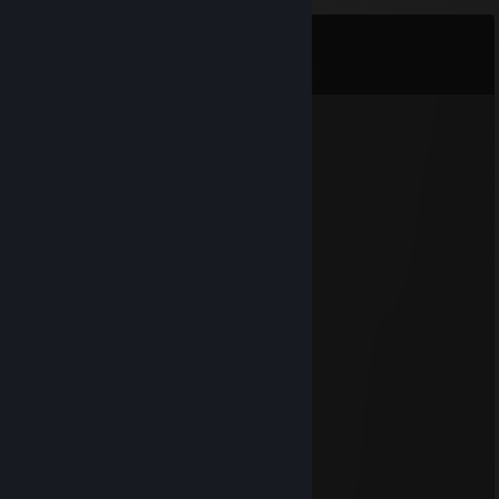
Komentáře
Zobrazit všechny komentáře (
262
)
ZUDWA
31. čvc. v 20.16
Отличных выходных:)
⠄⠄⠄⠄⠄⢀⡤⢎⢗⣾⠫⡫⢖⢄
⠄⠄⠄⠄⢀⡎⠒⠐⠾⠛⠙⣆⡢⠑⢣
⠄⠄⠄⢠⢾⡦⢒⡁⣰⣿⣿⣦⡐⣳⣩⢇
⠄⠄⠄⡾⣢⢭⠔⣴⠒⢺⣿⣯⠥⠑⠑⡾⡄
⠄⠄⠄⣷⡡⠁⠣⣿⣿⣿⣿⢿⣶⣠⢪⠒⡟
⠄⠄⢠⡼⠾⡀⡄⣿⣿⢿⡏⢾⡇⣘⡽⠱⢧⡀
⠄⠄⠄⠉⠉⠱⢦⣘⢿⣾⣶⢟⣠⡀⡄⢔⠏⠁
⠄⠄⠄⠄⠄⣠⢼⣿⣷⣶⣾⡷⢸⣗⣯⣿⣶⣿⣶⡄
⠄⣀⣤⣴⣾⣿⣷⣭⣭⣭⣾⣿⣿⣿⣿⣿⣿⣿⣿⣿⡀
⣾⣿⣿⣿⣿⣿⣿⣿⣿⣿⣿⣿⣿⣿⣿⣿⣿⣸⣿⣿⣧
⣿⣿⢿⣿⣿⣿⣿⣿⣿⣿⣿⣿⣿⣿⣿⣿⣿⣯⢻⣿⣿⡄
⢸⣿⣮⣿⣿⣿⣿⣿⣿⣿⡟⢹⣿⣿⣿⡟⢛⢻⣷⢻⣿⣧
⠄⣿⡏⣿⡟⡛⢻⣿⣿⣿⣿⠸⣿⣿⣿⣷⣬⣼⣿⢸⣿⣿
⠄⣿⣧⢿⣧⣥⣾⣿⣿⣿⡟⣴⣝⠿⣿⣿⣿⠿⣫⣾⣿⣿⡆
...⢸⣿⣮⡻⠿⣿⠿⣟⣫⣾⣿⣿⣿⣷⣶⣾⣿⡏⣿⣿⣿⡇