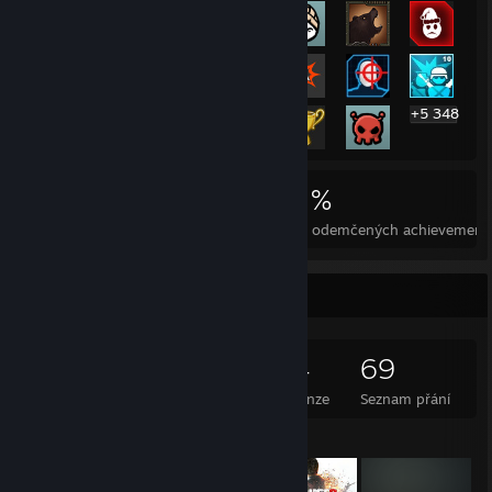
+5 348
5 368
10
27 %
Achievementy
Perfektní hry
Prům. odemčených achievement
Kolekce her
4 491
1 752
24
69
Vlastněné hry
Vlastněná DLC
Recenze
Seznam přání
Vystavené hry