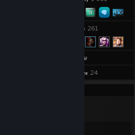
6
261
Skupiny
Přátelé
4 491
Hry
Inventář
8
24
Snímky obrazovky
Recenze
Kolekce odznaků
1 051
2