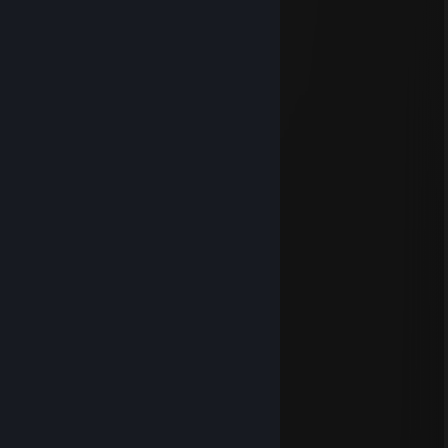
⠄⢸⣿⣿⣿⡇⢻⣿⣿⣿⣿⣿⣿⣿⣿⣿⣿⣿⣇⣿⣿⣿
14. čvc. v 6.58
14. čvc. v 1.33