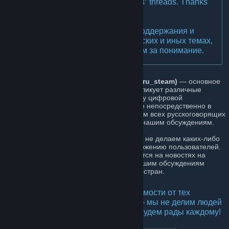
and other “prone to huge arguments” threads. Thanks
for your understanding.
❗ Пожалуйста, воздержитесь от поддержания и
участия в религиозных, политических и иных темах,
«склонных к спорам». Благодарим за понимание.
Русскоязычное сообщество Steam (@ru_steam)
— основное
русскоязычное сообщество, которое публикует различные
новости, относящиеся к Steam — сервису цифровой
дистрибьюции от Valve, на русском языке непосредственно в
сообществе Steam. Также мы приглашаем всех русскоговорящих
пользователей Steam присоединиться к нашим обсуждениям.
В отличие от многих подобных групп, мы не делаем каких-либо
разграничений по географическому положению пользователей.
И хотя наше сообщество специализируется на новостях на
русском языке, мы не против, чтобы к нашим обсуждениям
присоединялись пользователи из других стран.
Добро пожаловать всем, вне зависимости от тех
взглядов, которые вы разделяете, — мы не делим людей
на категории и не вешаем ярлыки! Будем рады каждому!