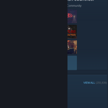
зарядкой.
Here are a few recent reviews by Russian Steam Community
Добавлена поддержка регулировки яркости (затемнения)
светодиода через настройки в Steam.
Уменьшена внутренняя мёртвая зона в нижнем диапазоне
триггеров.
Система ввода Steam (Steam Input)
Добавлена поддержка регулировки яркости светодиода
Контроллера Steam (Steam Controller).
Реализовано возможное временное для проблемы в Linux,
из-за которой могла некорректно работать эмуляция
геймпада на Контроллере Steam (Steam Controller).
Отменены изменения в отслеживании инерции трекпада,
которые приводили к появлению мертвой зоны у краёв
трекпада Контроллера Steam (Steam Controller).
VIEW ALL
Исправлена проблема, из-за которой в некоторых случаях
на Lenovo Legion Go некорректно работала подсветка
стиков.
Исправлены некоторые случаи, когда при возврате на
экран «Изменить раскладку» после смены привязки или
при переходе из режима «Просмотр раскладки» фокус мог
GROUP MEMBERS
VIEW ALL
(255,839)
смещаться не на тот элемент ввода.
Исправлена ошибка при отображении серийного номера
Administrators
сопряжённого устройства на странице информации о
ресивере Контроллера Steam (Steam Controller).
Загрузки
Moderators