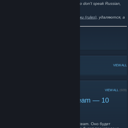
We have also set up
a forum
for all you who don't speak Russian,
check it out
;)
Публикации, идущие вразрез с
правилами (rules)
, удаляются, а
их авторы блокируются.
Steam Curator / Creator
Telegram
[t.me]
POPULAR DISCUSSIONS
VIEW ALL
RECENT ANNOUNCEMENTS
VIEW ALL
(609)
Обновление клиента Steam — 10
июня 2026 года
June 10 -
p0sixkillah
| 14 Comments
Вышло новое обновление для клиента Steam. Оно будет