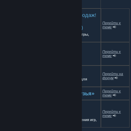
ВАЖНЫЕ ТЕМЫ ✔️
📌 Обсуждение покупок и распродаж!
Б
есплатные
Перейти к
П
редложения
У
частников (БПУ)
теме
📢
Распродажи, раздачи, скидки, бесплатные игры,
халява.
📌 Флуд (Off Topic — тема для
Перейти к
общения)
теме
📢
Свободное общение на любые темы.
📌 Форум «Обмен»
Перейти на
форум
📢
Обмен играми и предметами из них. Только для
участников группы.
Перейти к
📌 Тема «Добавьте меня в друзья»
теме
📢
📌 Поиск друзей для
Перейти к
кооперативных игр
теме
📢
Находите друзей для совместного прохождения игр,
получения достижений.