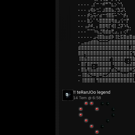
⠄⠄⠄⠄⢀⡎⠒⠐⠾⠛⠙⣆⡢⠑⢣
⠄⠄⠄⢠⢾⡦⢒⡁⣰⣿⣿⣦⡐⣳⣩⢇
⠄⠄⠄⡾⣢⢭⠔⣴⠒⢺⣿⣯⠥⠑⠑⡾⡄
⠄⠄⠄⣷⡡⠁⠣⣿⣿⣿⣿⢿⣶⣠⢪⠒⡟
⠄⠄⢠⡼⠾⡀⡄⣿⣿⢿⡏⢾⡇⣘⡽⠱⢧⡀
⠄⠄⠄⠉⠉⠱⢦⣘⢿⣾⣶⢟⣠⡀⡄⢔⠏⠁
⠄⠄⠄⠄⠄⣠⢼⣿⣷⣶⣾⡷⢸⣗⣯⣿⣶⣿
⠄⣀⣤⣴⣾⣿⣷⣭⣭⣭⣾⣿⣿⣿⣿⣿⣿⣿
⣾⣿⣿⣿⣿⣿⣿⣿⣿⣿⣿⣿⣿⣿⣿⣿⣿⣸
⣿⣿⢿⣿⣿⣿⣿⣿⣿⣿⣿⣿⣿⣿⣿⣿⣿⣯
⢸⣿⣮⣿⣿⣿⣿⣿⣿⣿⡟⢹⣿⣿⣿⡟⢛⢻
⠄⣿⡏⣿⡟⡛⢻⣿⣿⣿⣿⠸⣿⣿⣿⣷⣬⣼
⠄⣿⣧⢿⣧⣥⣾⣿⣿⣿⡟⣴⣝⠿⣿⣿⣿⠿
...⢸⣿⣮⡻⠿⣿⠿⣟⣫⣾⣿⣿⣿⣷⣶⣾⣿
⠄⢸⣿⣿⣿⡇⢻⣿⣿⣿⣿⣿⣿⣿⣿⣿⣿⣿
14 Tem @ 6:58