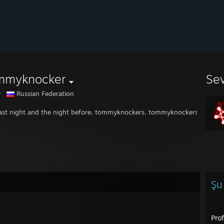
mmyknocker
Se
y
Russian Federation
last night and the night before, tommyknockers, tommyknockers knocking
Şu
Prof