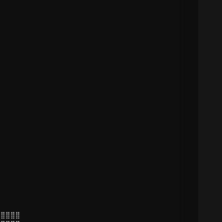
⣿⣿⣿⣿⣿