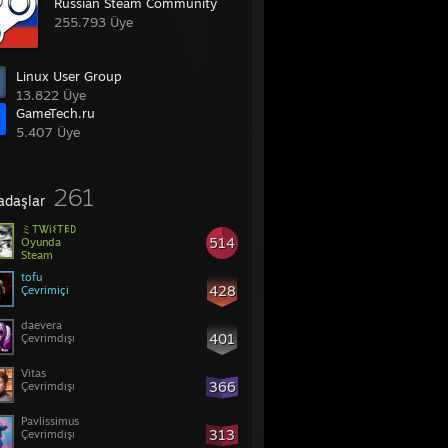
Russian Steam Community
255.793 Üye
Linux User Group
13.822 Üye
GameTech.ru
5.407 Üye
261
adaşlar
ミTᏔi𐌔T𐌄𐌃
514
Oyunda
Steam
tofu
428
Çevrimiçi
daevera
401
Çevrimdışı
Vitas
366
Çevrimdışı
Pavlissimus
313
Çevrimdışı