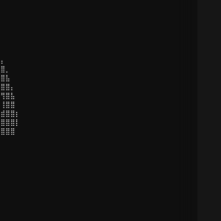
⣶⡄
⣿⣿⡀
⣿⣿⣧
⢻⣿⣿⡄
⣷⢻⣿⣧
⣿⢸⣿⣿
⣫⣾⣿⣿⡆
⡏⣿⣿⣿⡇
⣇⣿⣿⣿