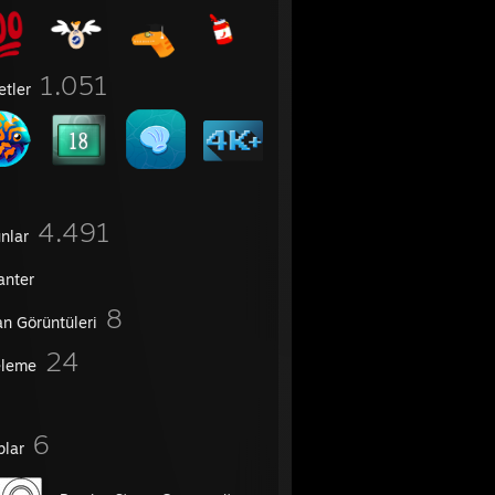
1.051
etler
4.491
nlar
anter
8
an Görüntüleri
24
eleme
6
plar