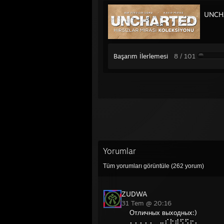
UNCHA
Başarım İlerlemesi
8 / 101
Yorumlar
Tüm yorumları görüntüle (
262
yorum)
ZUDWA
31 Tem @ 20:16
Отличных выходных:)
⠄⠄⠄⠄⠄⢀⡤⢎⢗⣾⠫⡫⢖⢄