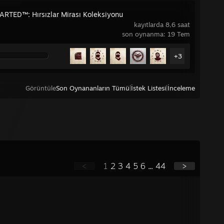
RTED™: Hırsızlar Mirası Koleksiyonu
kayıtlarda 8,6 saat
son oynanma: 19 Tem
+3
Görüntüle
Son Oynananların Tümü
|
İstek Listesi
|
İnceleme
<
1
2
3
4
5
6
...
44
>