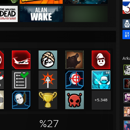
Ark
+5.348
%27