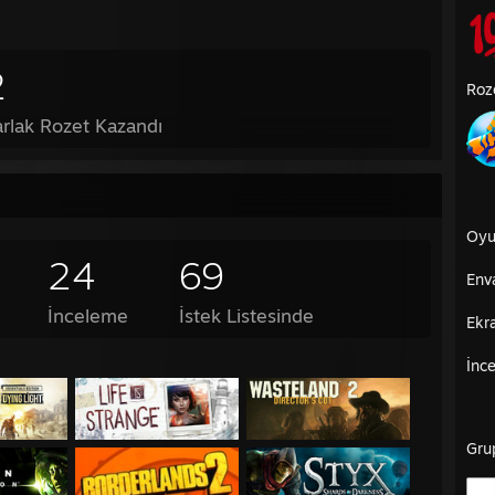
2
Roz
arlak Rozet Kazandı
Oyu
24
69
Env
İnceleme
İstek Listesinde
Ekr
İnc
Gru