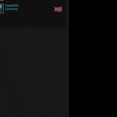
DeadSh0t
312
Çevrimiçi