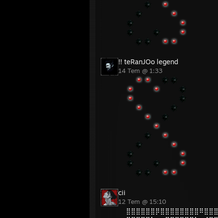
14 Tem @ 1:33
cii
12 Tem @ 15:10
⣿⣿⣿⣿⣿⣿⡿⣿⣿⣿⣿⣿⣿⣿⣿⠿⣿⣿