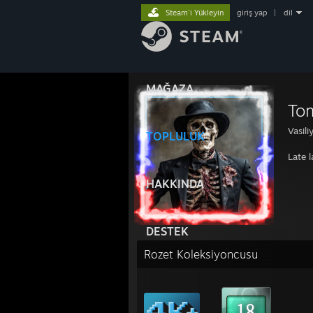
Steam'i Yükleyin
giriş yap
|
dil
MAĞAZA
To
Vasili
TOPLULUK
Late 
HAKKINDA
DESTEK
Rozet Koleksiyoncusu