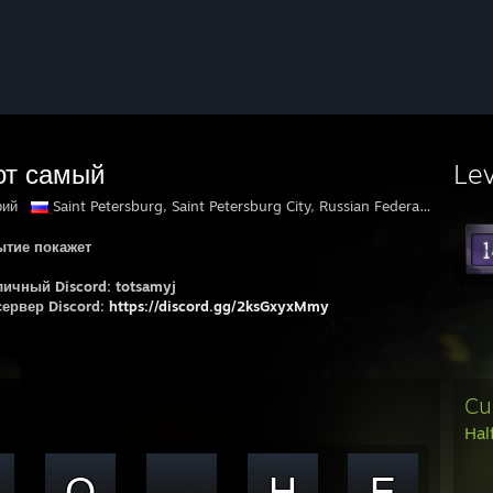
Le
рий
Saint Petersburg, Saint Petersburg City, Russian Federation
ытие покажет
ичный Discord: totsamyj
ервер Discord:
https://discord.gg/2ksGxyxMmy
Cu
Hal