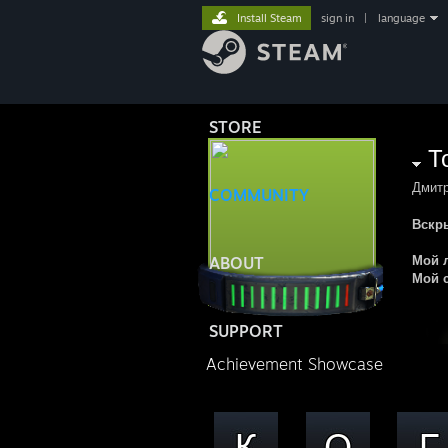
Install Steam
sign in
|
language
STORE
Дмит
COMMUNITY
Вскр
Мой л
ABOUT
Мой с
SUPPORT
Achievement Showcase