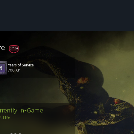
vel
219
Years of Service
700 XP
rrently In-Game
f-Life