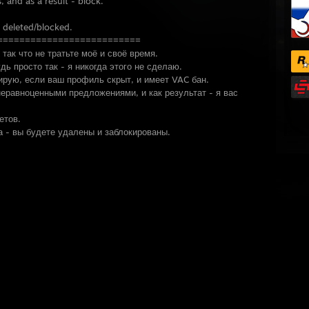
s, and as a result - block.
e deleted/blocked.
===========================
так что не тратьте моё и своё время.
дь просто так - я никогда этого не сделаю.
кирую, если ваш профиль скрыт, и имеет VAC бан.
неравноценными предложениями, и как результат - я вас
етов.
а - вы будете удалены и заблокированы.