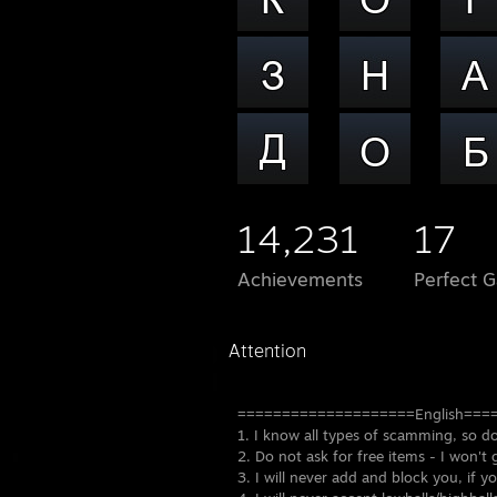
14,231
17
Achievements
Perfect 
====================English===
1. I know all types of scamming, so d
2. Do not ask for free items - I won't
3. I will never add and block you, if y