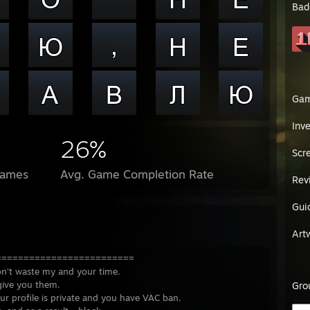
Bad
Ga
Inv
26%
Scr
Games
Avg. Game Completion Rate
Rev
Gui
Art
=========================
on't waste my and your time.
 give you them.
Gro
our profile is private and you have VAC ban.