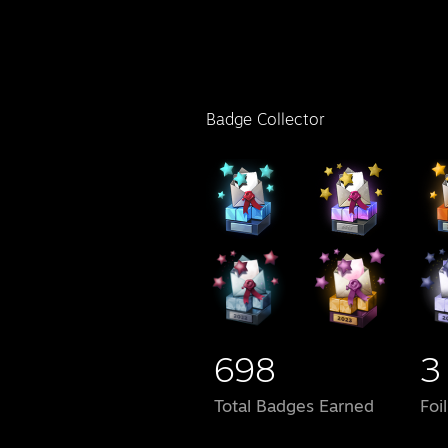
Badge Collector
698
3
Total Badges Earned
Foi