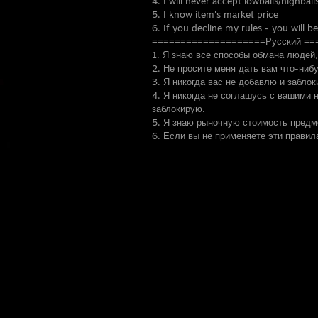
4. I will never accept lowballs/highball
5. I know item's market price
6. If you decline my rules - you will b
====================Русский =
1. Я знаю все способы обмана людей, 
2. Не просите меня дать вам что-нибу
3. Я никогда вас не добавлю и забло
4. Я никогда не соглашусь с вашими 
заблокирую.
5. Я знаю рыночную стоимость предм
6. Если вы не применяете эти правил