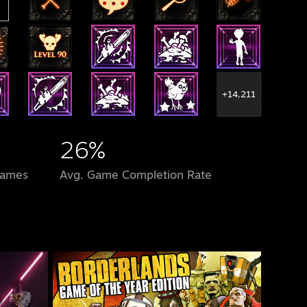
+14,211
26%
Games
Avg. Game Completion Rate