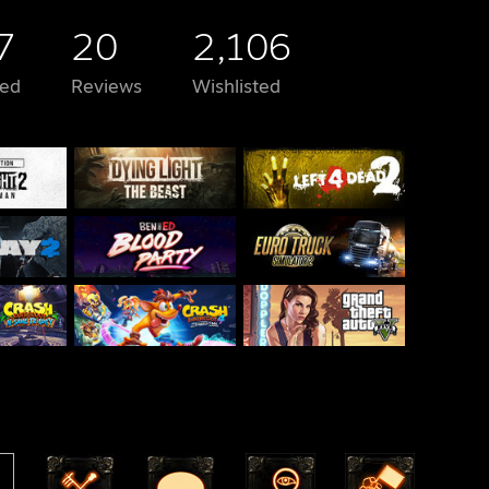
7
20
2,106
ed
Reviews
Wishlisted