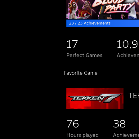
23 / 23 Achievements
17
10,9
Perfect Games
Achievem
Favorite Game
TE
76
38
Hours played
Achievem