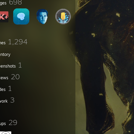
698
ges
1,294
mes
entory
1
eenshots
20
iews
1
des
3
work
29
ups