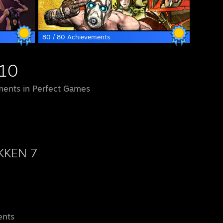
80 / 80 Achievements
10
ents in Perfect Games
KKEN 7
ents