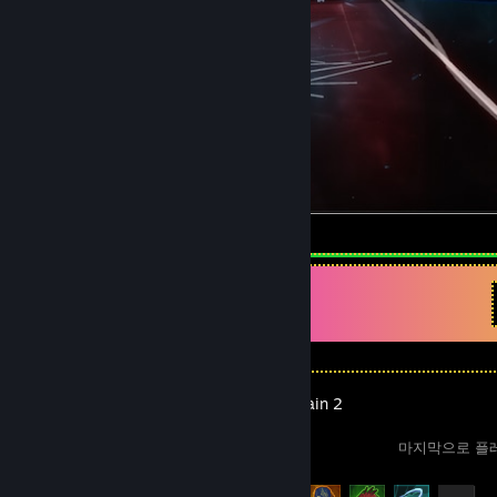
Beat Saber
최근 활동
Risk of Rain 2
마지막으로 플레이
도전 과제 진행률
51/171