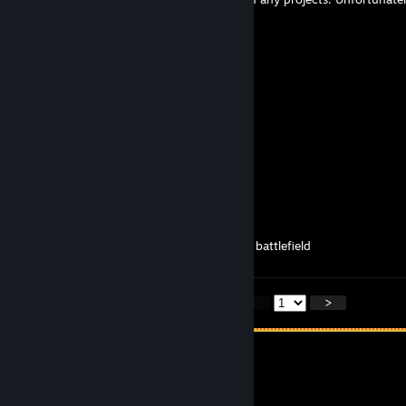
money with VR =/
Syrsly
2024년 6월 6일 오전 11시 06분
Oh hey Batman, how it goin?
TheRealCelticBatman
2024년 6월 2일 오후 2시 24분
LuckBringer
2024년 5월 19일 오후 5시 38분
The last decent one I played was the latest battlefield
<
>