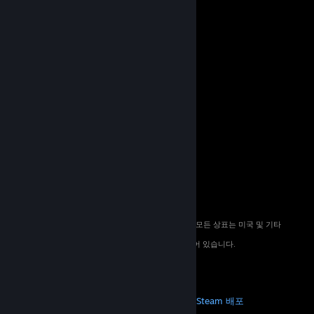
© 2026 Valve Corporation. All rights reserved. 모든 상표는 미국 및 기타
국가에서 해당 소유자의 재산입니다.
해당하는 경우 모든 가격에 부가가치세가 포함되어 있습니다.
모바일 앱 다운로드
STEAM
Steam 정보
Steam 이용 약관
Steamworks
Steam 배포