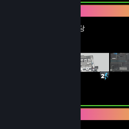
창작마당 전시대
Syrsly 님의 창작마당
5
6
제출품
팔로워
I stream on Twitch!