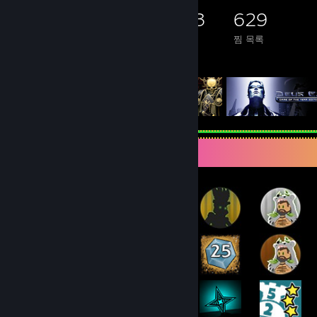
3,547
1,173
563
629
소유 게임
소유 DLC
평가
찜 목록
게임 목록
매우 희귀한 도전 과제 전시대