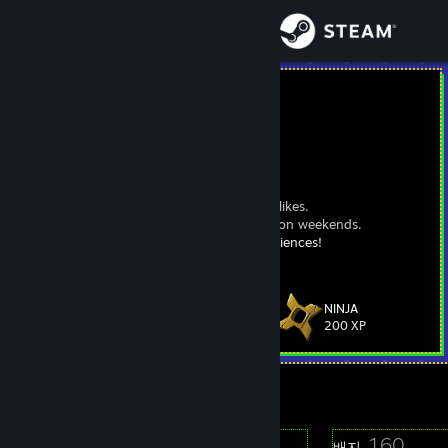
로그인
상점
Syrsly
Josh
커뮤니티
United States
정보
I mostly play VR games and RPGs and roguelikes.
Care to play something coop? I play mostly on weekends.
Got VR? These are the best roomscale experiences!
지원
언어 변경
NINJA
레벨
93
200 XP
Steam 모바일 앱 다운로드
온라인 상태
PC 웹사이트 보기
5
160
프로필 어워드
배지