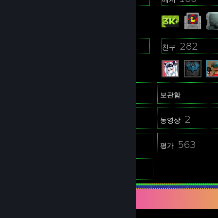
68
282
그룹
친구
3,547
게임
보관함
759
2
스크린샷
동영상
5
563
창작마당 콘텐츠
평가
2
가이드
게임 수집가