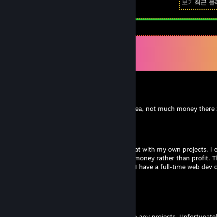
보기
최근 플
댓글
댓글
131
개 모두 보기
LuckBringer
2025년 5월 23일 오후 4시 56분
Haha same, I moving out of the gaming area, not much money there
Syrsly
2025년 5월 15일 오후 1시 47분
Understandable, Lucky. I'm in the same boat with my own projects. I 
release and cater to kids or expect to lose money rather than profit. T
working on other non-game projects, and I have a full-time web dev ca
LuckBringer
2025년 5월 2일 오전 7시 51분
Thank you Syrsly! Currently not working on any projects. Unfortunately 