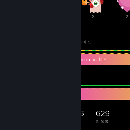
2
2
2
2
57
204
수상한 어워드
수여한 어워드
"Thank you so much for-ah playin' mah profile!
게임 수집가
3,547
1,173
563
629
소유 게임
소유 DLC
평가
찜 목록