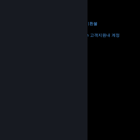
기프트 카드
VALVE
Valve 소개
채용 정보
하드웨어
재활용
법적 고지
개인정보 처리방침
접근성
고지 및 정책
쿠키
환불
더 보기
Steam 다운로드
모바일 앱 다운로드
Steam 고객지원
내 계정