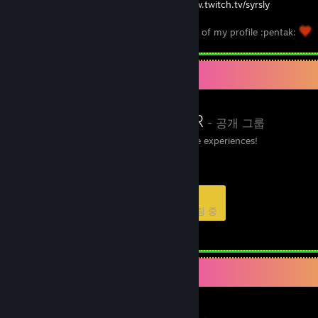
Go here and give me a follow:
https://www.twitch.tv/syrsly
Say hi in chat! Let me know what ya think of my profile :pentak:
좋아하는 그룹
Roomscale VR
- 공개 그룹
Curating great roomscale experiences!
35
2
12
7
멤버
게임 중
온라인
채팅 중
좋아하는 게임