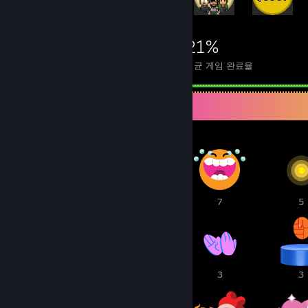
7,817
11
21%
도전 과제
완전 정복한 게임
평균 게임 완료율
어워드 전시대
1
10
7
5
3
3
3
3