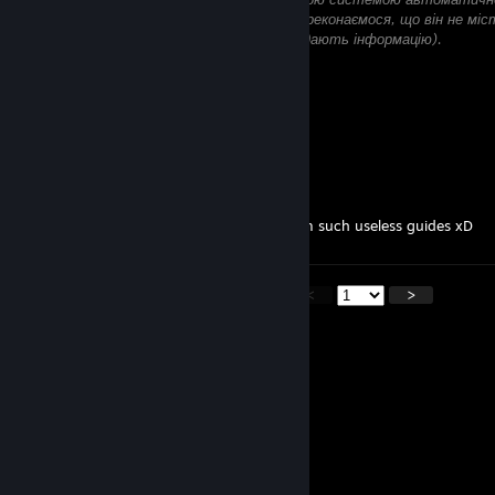
буде тимчасово приховано, доки ми не переконаємося, що він не мі
(наприклад, посилань на сайти, що викрадають інформацію).
Jan
17 січ. о 9:10
king
DJ_PRO_Nic
5 січ. о 12:06
spam? look at my profile how much I spam such useless guides xD
<
>