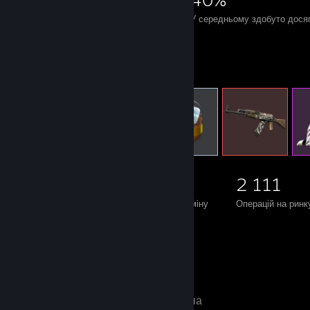
Досягнення
Ігор на 100%
У середньому здобуто дося
Предмети на обмін
5 739
1 299
2 111
Предметів у власності
Операцій обміну
Операцій на ринк
Улюблена група
󠁳󠁡 󠁳󠁡 󠁳󠁡 󠁳󠁡 󠁳󠁡 󠁳󠁡
- Відкрита група