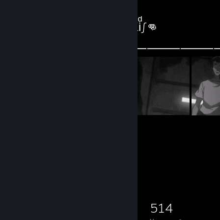
Майстерня 👊∫RͩoͤKͣiͩ∫👊
⸻⸻⸻⸻⸻⸻
22
120
Предмети
Відстежувачі
Колекціонер ігор
642
359
60
514