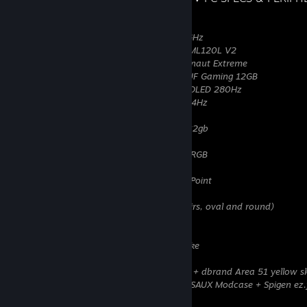
CPU: AMD Ryzen 7 5800X3D @ UV/4,45GHz
CPU Cooler: Cooler Master MasterLiquid ML120L V2
CPU Thermal Paste: Thermal Grizzly Kryonaut Extreme
GPU: ASUS Nvidia GeForce RTX 4070Ti TUF Gaming 12GB
Monitor(1): Gigabyte MO27Q28G 1440p OLED 280Hz
Monitor(2): AOC G2590PX 1080p LCD 144Hz
MOBO: MSI MPG X570 Gaming Edge WIFI
RAM: G.Skill TridentZ 3600mhz@cl16 2x32gb
PSU: Corsair RM750 80 PLUS Gold
Case: Fractal Design Pop Air XL Black TG RGB
OS: Windows 10 Home 64-bit
Keyboard: SteelSeries Apex Pro TKL OmniPoint
Mouse: Razer Viper Mini
Headphones: Razer Kraken 7.1 V2 (x2 pairs, oval and round)
Headphones (2): Sony WH-1000XM4B
Headphones (3): Logitech G Pro X
Wheel: Logitech G27 + Shifter + Handbrake
Chair: noblechairs hero black-gold
Phone: Samsung Galaxy S24 Ultra 512GB + dbrand Area 51 yellow s
Steam Deck: 512GB + 256GB SD Card + JSAUX Modcase + Spigen ez.fi