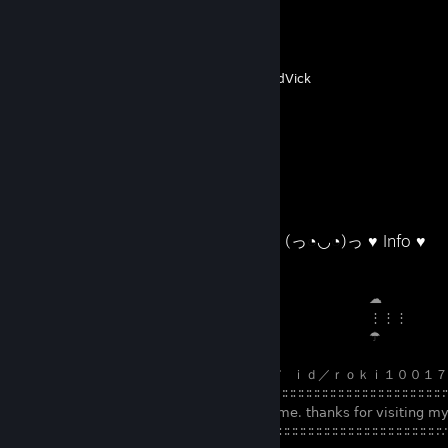
⠀
Автор(и):
LuudVick
⠀⠀⠀⠀⠀⠀⠀⠀⠀⠀⠀⠀⠀⠀⠀⠀⠀⠀⠀⠀⠀⠀ (っ◔◡◔)っ ♥ Info ♥
⠀⠀⠀⠀⠀⠀⠀⠀⠀⠀⠀⠀⠀⠀⠀⠀⠀⠀⠀⠀⠀⠀⠀⠀⠀⠀⠀⠀⠀⠀⠀⠀⠀⠀ ☁
⠀⠀⠀⠀⠀⠀⠀⠀⠀⠀⠀⠀⠀⠀⠀⠀⠀⠀⠀⠀⠀⠀⠀⠀⠀⠀⠀⠀⠀⠀⠀⠀⠀⠀ ⋮⋮⋮
⠀⠀⠀⠀⠀⠀⠀⠀⠀⠀⠀⠀⠀⠀⠀⠀⠀⠀⠀⠀⠀⠀⠀⠀⠀⠀⠀⠀⠀⠀⠀⠀⠀⠀ ☂
⠀⠀⠀⠀⠀⠀⠀⠀⠀⠀⠀⠀⠀⠀⠀⠀⠀⠀⠀⠀⠀⠀⠀⠀ ⋰⠀ｉｄ／ｒｏｋｉ１００１
⠀⠀⠀⠀⠀⠀⠀⠀⠀⠀⠀⠀⠀⠀⠀⠀⠀⠀⠀ ⠀∵∷∷∷∷∷∷∷∷∷∷∷∷∷∷∷∷∷∷∷∷∷∷∷∷∷∷
⠀⠀⠀⠀⠀⠀⠀⠀⠀⠀⠀⠀⠀⠀⠀⠀⠀⠀⠀⠀⠀ 𝗐𝖾𝗅𝖼𝗈𝗆𝖾. 𝗍𝗁𝖺𝗇𝗄𝗌 𝖿𝗈𝗋 𝗏𝗂𝗌𝗂𝗍𝗂𝗇𝗀 𝗆𝗒 𝗉𝗋
⠀⠀⠀⠀⠀⠀⠀⠀⠀⠀⠀⠀⠀⠀⠀⠀⠀⠀⠀⠀ ⠀∵∷∷∷∷∷∷∷∷∷∷∷∷∷∷∷∷∷∷∷∷∷∷∷∷∵