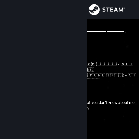
Увійти
Крамниця
👊∫RͩoͤKͣiͩ∫👊⸻⸻⸻⸻⸻⸻⸻⸻⸻⸻⸻⸻
Monaco
Спільнота
Інформація
⠀⠀
​​🇹​​🇪​​🇱​​🇪​​🇬​​🇷​​🇦​​🇲​
-
🇲​​🇦​​🇹​​🇷​​🇮​​🇽​
-
🇸​​🇹​​🇪​​🇦​​🇲​ ​🇬​​🇷​​🇴​​🇺​​🇵​
-
​🇸​​🇪​​🇹​​
🇹​​🇮​​🇳​​🇬​​🇸
​ -
​🇬​​🇮​​🇹​​🇭​​🇺​​🇧
​ -
​🇹​​🇷​​🇦​​🇩​​🇪​​🇱​​🇮​​🇳​​🇰​
🇷​​🇪​​🇵​.​🇹​​🇫​
- ​❗​🇸​​🇨​​🇷​​🇴​​🇱​​🇱​ ​🇩​​🇴​​🇼​​🇳​ ​🇫​​🇴​​🇷​ ​🇲​​🇴​​🇷​​🇪​ ​🇮​​🇳​​🇫​​🇴​❗ -
🇸​​🇹​​
Підтримка
🇪​​🇦​​🇲​​🇹​​🇷​​🇦​​🇩​​🇪​​🇲​​🇦​​🇹​​🇨​​🇭​​🇪​​🇷​
-
​🇸​​🇹​​🇪​​🇦​​🇲​​🇷​​🇪​​🇵​
​
Розгорнути
⠀⠀⠀⠀⠀⠀⠀⠀⠀⠀⠀⠀⠀(𝗰𝗼𝗺𝗺𝗲𝗻𝘁 𝗶𝗳 𝗮𝗱𝗱𝗶𝗻𝗴)
Змінити мову
There's still a lot you don't know about me
-й рівень
142
100 оч. досвіду
Завантажити мобільний застосунок Steam
Переглянути повну версію
Зараз не в мережі