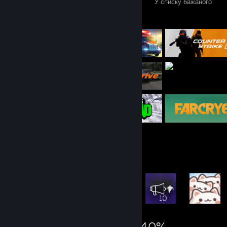
Ігри
Зав. вміст
Рецензії
У списку бажаного
Відібрані ігри
Вітрина найрідкісніших досягнень
42 533
19
40%