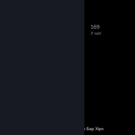
᠌ ᠌ ᠌ ᠌ ᠌ ᠌ ᠌ ᠌ ᠌ ᠌ ᠌ ᠌ ᠌ ᠌ ᠌ ᠌ ᠌ ᠌ ᠌ ᠌ ᠌ ᠌ ᠌ ᠌ ᠌ ᠌ ᠌ ᠌ ᠌ ᠌ ᠌ ᠌ ᠌ ᠌ ᠌ ᠌ ᠌ ᠌ ᠌ ᠌ ᠌ ᠌ ᠌ ᠌ ᠌
6 352
353
1 562
169
Учасників
У грі
У мережі
У чаті
Остання активність
ShareX
Знімок екрана 1
Рецензія 1
TBH: Таск Бар Хіро