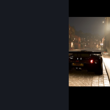
Вітрина знімків екрана
Forza Horizon 5
15
2
1
Вітрина майстерні