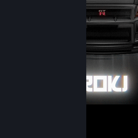
⠀
19
13
2
Улюблений посібник