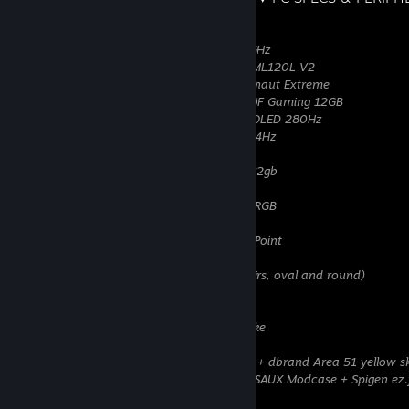
CPU: AMD Ryzen 7 5800X3D @ UV/4,45GHz
CPU Cooler: Cooler Master MasterLiquid ML120L V2
CPU Thermal Paste: Thermal Grizzly Kryonaut Extreme
GPU: ASUS Nvidia GeForce RTX 4070Ti TUF Gaming 12GB
Monitor(1): Gigabyte MO27Q28G 1440p OLED 280Hz
Monitor(2): AOC G2590PX 1080p LCD 144Hz
MOBO: MSI MPG X570 Gaming Edge WIFI
RAM: G.Skill TridentZ 3600mhz@cl16 2x32gb
PSU: Corsair RM750 80 PLUS Gold
Case: Fractal Design Pop Air XL Black TG RGB
OS: Windows 10 Home 64-bit
Keyboard: SteelSeries Apex Pro TKL OmniPoint
Mouse: Razer Viper Mini
Headphones: Razer Kraken 7.1 V2 (x2 pairs, oval and round)
Headphones (2): Sony WH-1000XM4B
Headphones (3): Logitech G Pro X
Wheel: Logitech G27 + Shifter + Handbrake
Chair: noblechairs hero black-gold
Phone: Samsung Galaxy S24 Ultra 512GB + dbrand Area 51 yellow s
Steam Deck: 512GB + 256GB SD Card + JSAUX Modcase + Spigen ez.fi