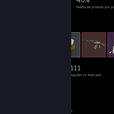
Proezas
Jogos concluídos
Média de proezas por j
Itens disponíveis para troca
5.739
1.299
2.111
Itens
Trocas feitas
Transações no Mercado
Grupo favorito
󠁳󠁡 󠁳󠁡 󠁳󠁡 󠁳󠁡 󠁳󠁡 󠁳󠁡
- Grupo público