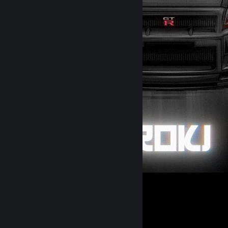
⠀
19
13
2
Guia favorito