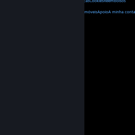
Privacidade
Acessibilidade
Avisos e políticas
Cookies
Reembolsos
MAIS
Download do Steam
Download de apps móveis
Apoio
A minha cont