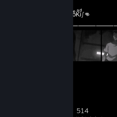
Workshop de 👊∫RͩoͤKͣiͩ∫👊
⸻⸻⸻⸻⸻⸻
22
120
Projetos
Seguidores
Colecionador de jogos
642
359
60
514