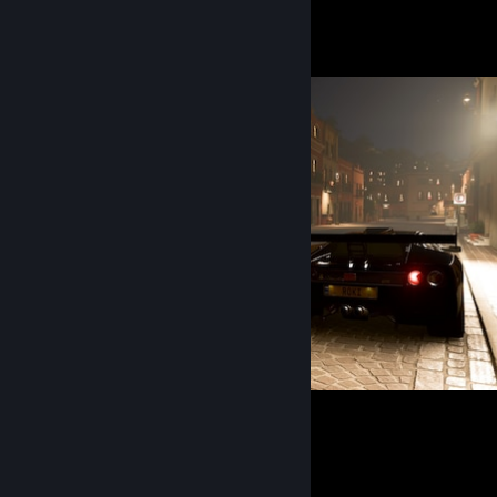
Capturas de ecrã em destaque
Forza Horizon 5
15
2
1
Item do Workshop em destaque