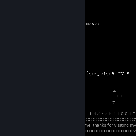
⠀
Criado por -
LuudVick
⠀⠀⠀⠀⠀⠀⠀⠀⠀⠀⠀⠀⠀⠀⠀⠀⠀⠀⠀⠀⠀⠀ (っ◔◡◔)っ ♥ Info ♥
⠀⠀⠀⠀⠀⠀⠀⠀⠀⠀⠀⠀⠀⠀⠀⠀⠀⠀⠀⠀⠀⠀⠀⠀⠀⠀⠀⠀⠀⠀⠀⠀⠀⠀ ☁
⠀⠀⠀⠀⠀⠀⠀⠀⠀⠀⠀⠀⠀⠀⠀⠀⠀⠀⠀⠀⠀⠀⠀⠀⠀⠀⠀⠀⠀⠀⠀⠀⠀⠀ ⋮⋮⋮
⠀⠀⠀⠀⠀⠀⠀⠀⠀⠀⠀⠀⠀⠀⠀⠀⠀⠀⠀⠀⠀⠀⠀⠀⠀⠀⠀⠀⠀⠀⠀⠀⠀⠀ ☂
⠀⠀⠀⠀⠀⠀⠀⠀⠀⠀⠀⠀⠀⠀⠀⠀⠀⠀⠀⠀⠀⠀⠀⠀ ⋰⠀ｉｄ／ｒｏｋｉ１００１
⠀⠀⠀⠀⠀⠀⠀⠀⠀⠀⠀⠀⠀⠀⠀⠀⠀⠀⠀ ⠀∵∷∷∷∷∷∷∷∷∷∷∷∷∷∷∷∷∷∷∷∷∷∷∷∷∷∷
⠀⠀⠀⠀⠀⠀⠀⠀⠀⠀⠀⠀⠀⠀⠀⠀⠀⠀⠀⠀⠀ 𝗐𝖾𝗅𝖼𝗈𝗆𝖾. 𝗍𝗁𝖺𝗇𝗄𝗌 𝖿𝗈𝗋 𝗏𝗂𝗌𝗂𝗍𝗂𝗇𝗀 𝗆𝗒 𝗉𝗋
⠀⠀⠀⠀⠀⠀⠀⠀⠀⠀⠀⠀⠀⠀⠀⠀⠀⠀⠀⠀ ⠀∵∷∷∷∷∷∷∷∷∷∷∷∷∷∷∷∷∷∷∷∷∷∷∷∷∵