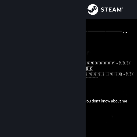
Iniciar sessão
Loja
👊∫RͩoͤKͣiͩ∫👊⸻⸻⸻⸻⸻⸻⸻⸻⸻⸻⸻⸻
Monaco
Comunidade
Sobre
⠀⠀
​​🇹​​🇪​​🇱​​🇪​​🇬​​🇷​​🇦​​🇲​
-
🇲​​🇦​​🇹​​🇷​​🇮​​🇽​
-
🇸​​🇹​​🇪​​🇦​​🇲​ ​🇬​​🇷​​🇴​​🇺​​🇵​
-
​🇸​​🇪​​🇹​​
🇹​​🇮​​🇳​​🇬​​🇸
​ -
​🇬​​🇮​​🇹​​🇭​​🇺​​🇧
​ -
​🇹​​🇷​​🇦​​🇩​​🇪​​🇱​​🇮​​🇳​​🇰​
🇷​​🇪​​🇵​.​🇹​​🇫​
- ​❗​🇸​​🇨​​🇷​​🇴​​🇱​​🇱​ ​🇩​​🇴​​🇼​​🇳​ ​🇫​​🇴​​🇷​ ​🇲​​🇴​​🇷​​🇪​ ​🇮​​🇳​​🇫​​🇴​❗ -
🇸​​🇹​​
Apoio
🇪​​🇦​​🇲​​🇹​​🇷​​🇦​​🇩​​🇪​​🇲​​🇦​​🇹​​🇨​​🇭​​🇪​​🇷​
-
​🇸​​🇹​​🇪​​🇦​​🇲​​🇷​​🇪​​🇵​
​
Ver mais informações
⠀⠀⠀⠀⠀⠀⠀⠀⠀⠀⠀⠀⠀(𝗰𝗼𝗺𝗺𝗲𝗻𝘁 𝗶𝗳 𝗮𝗱𝗱𝗶𝗻𝗴)
Alterar idioma
There's still a lot you don't know about me
Nível
142
100 XP
Instala a app móvel do Steam
Ver versão para computadores
Atualmente offline