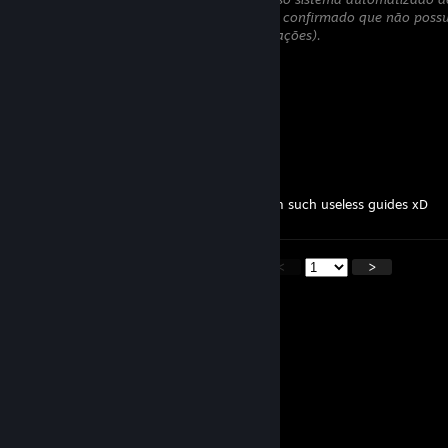
Será oculto temporariamente até que seja confirmado que não possu
links para sites que tentam roubar informações).
Jan
17 jan. às 9:10
king
DJ_PRO_Nic
5 jan. às 12:06
spam? look at my profile how much I spam such useless guides xD
<
>