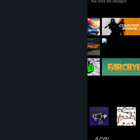
Jogos
DLCs
Análises
Na lista de desejos
Jogos em destaque
Proezas mais raras em destaque
42.533
19
40%