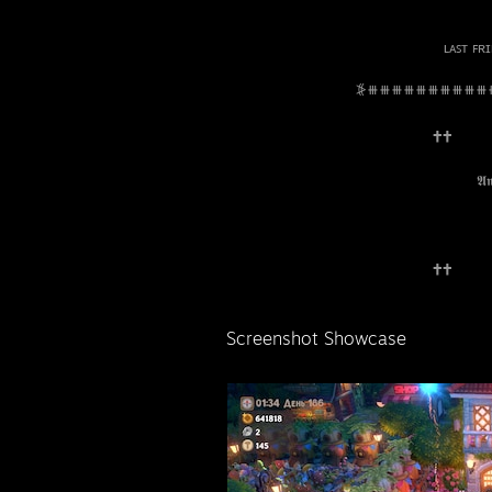
‎ ‎ ‎ ‎ ‎ ‎ ‎ ‎ ‎ ‎ ‎ ‎ ‎ ‎ ‎ ‎ ‎ ‎ ‎ ‎ ‎ ‎ ‎ ‎ ‎ ‎ ‎ ‎ ‎ ‎ ‎ ‎ ‎ ‎ ‎ ‎ ‎ ‎ ‎ ‎ ‎ 
⠀⠀⠀⠀⠀⠀⠀⠀⠀⠀⠀⠀⠀⠀⠀⠀⠀⠀⠀⠀⠀⠀⠀
⠀⠀⠀⠀⠀⠀⠀⠀⠀⠀⠀⠀⠀⠀⠀⠀⠀⠀⠀ʟᴀꜱᴛ ꜰʀɪᴇɴᴅ ꜱ
⠀⠀⠀⠀⠀⠀⠀⠀⠀⠀⠀⦕⧻⧻⧻⧻⧻⧻⧻⧻⧻
⠀⠀⠀⠀⠀⠀⠀⠀⠀⠀⠀⠀⠀⠀⠀⠀⠀⠀🕇🕇⠀⠀⠀
⠀⠀⠀⠀⠀⠀⠀⠀⠀⠀⠀⠀⠀⠀⠀⠀⠀⠀⠀⠀⠀⠀⠀⠀⠀⠀𝕿𝖍𝖊𝖗𝖊'𝖘 𝖌
⠀⠀⠀⠀⠀⠀⠀⠀⠀⠀⠀⠀⠀⠀⠀⠀⠀⠀⠀⠀⠀⠀𝕬𝖓𝖉 𝖎𝖙 𝖘𝖕𝖎𝖑𝖑𝖘 𝖎𝖓
⠀⠀⠀⠀⠀⠀⠀⠀⠀⠀⠀⠀⠀⠀⠀⠀⠀⠀⠀⠀⠀⠀⠀⠀ ⠀𝖂𝖍𝖊𝖓 𝖎𝖙 𝖐
⠀⠀⠀⠀⠀⠀⠀⠀⠀⠀⠀⠀⠀⠀⠀⠀⠀⠀⠀⠀⠀⠀⠀⠀ ⠀⠀𝕷𝖊𝖙 𝖒𝖊 𝖋𝖎
⠀⠀⠀⠀⠀⠀⠀⠀⠀⠀⠀⠀⠀⠀⠀⠀⠀⠀⠀⠀⠀⠀⠀⠀ 𝕲𝖆𝖗𝖇𝖆𝖌𝖊 '𝖙𝖎
⠀⠀⠀⠀⠀⠀⠀⠀⠀⠀⠀⠀⠀⠀⠀⠀⠀⠀🕇🕇⠀⠀⠀
Screenshot Showcase