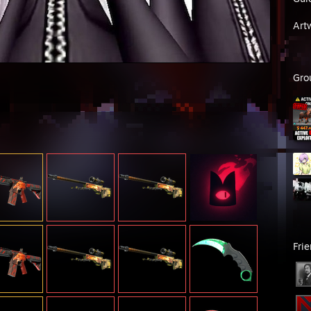
Art
Gro
Fri