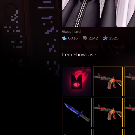
Goes hard
6016
2142
1525
Item Showcase