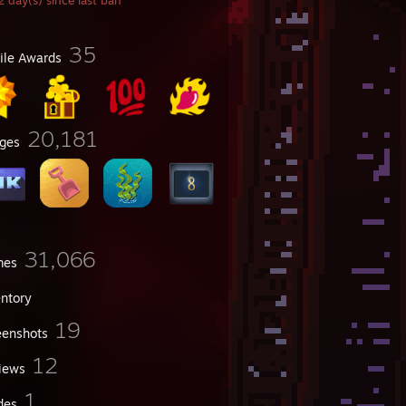
 day(s) since last ban
35
file Awards
20,181
ges
31,066
mes
entory
19
eenshots
12
iews
1
des