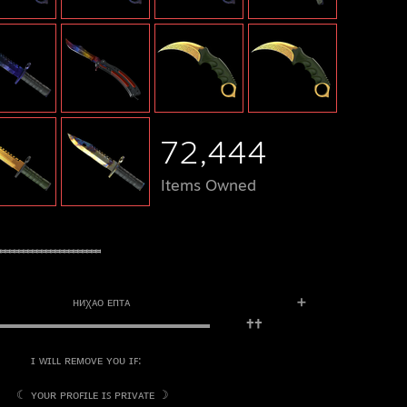
72,444
Items Owned
𝆸𝆸𝆸𝆸𝆸𝆸𝆸𝆸𝆸𝆸𝆸𝆸𝆸𝆸𝆸𝆸𝆸𝆸𝆸𝆸
⠀⠀⠀⠀⠀⠀ ниχᴀо ᴇптᴀ ⠀⠀⠀⠀⠀⠀⠀⠀⠀⠀⠀⠀⠀⠀⠀⠀⠀⠀➕
⠀⠀▬▬▬▬▬▬▬▬▬▬▬▬▬▬▬▬▬▬▬⠀⠀⠀⠀🕇🕇
 ‎ ‎ ‎ ‎ ‎ ‎ ‎ ‎ ‎ ‎ ‎ ‎ ‎ ‎ ‎ ‎ ‎ ‎ ‎ ‎ ɪ ᴡɪʟʟ ʀᴇᴍᴏᴠᴇ ʏᴏᴜ ɪꜰ:
 ‎ ‎ ‎ ‎ ‎ ‎ ‎ ‎ ‎ ‎ ‎ ‎ ‎ ‎ ‎ ‎ ‎ ‎ ‎ ‎‎ ☾ ʏᴏᴜʀ ᴘʀᴏꜰɪʟᴇ ɪꜱ ᴘʀɪᴠᴀᴛᴇ ☽