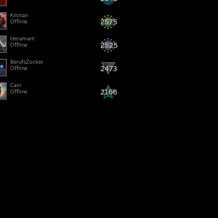
Kilotan
2575
Offline
Heramant
2525
Offline
BerufsZocker
2473
Offline
Cain
2166
Offline