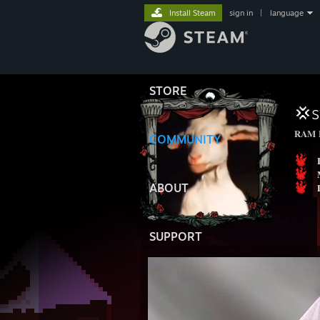
Install Steam
sign in
|
language
STORE
💢s
𝐑𝐀𝐌 
COMMUNITY
⠀
⠀
ABOUT
⠀
SUPPORT