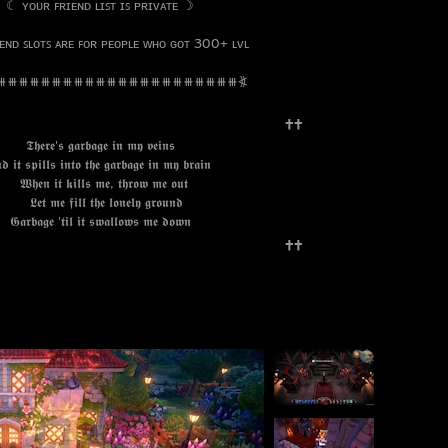
‎ ‎ ‎ ‎ ‎ ‎ ‎ ‎ ‎ ‎ ‎ ‎ ‎ ‎ ‎ ‎ ‎ ‎ ‎ ☾ ʏᴏᴜʀ ꜰʀɪᴇɴᴅ ʟɪꜱᴛ ɪꜱ ᴘʀɪᴠᴀᴛᴇ ☽
⠀
ʟᴏᴛꜱ ᴀʀᴇ ꜰᴏʀ ᴘᴇᴏᴘʟᴇ ᴡʜᴏ ɢᴏᴛ 300+ ʟᴠʟ
⧻⧻⧻⧻⧻⧻⧻⧻⧻⧻⧻⧻⧻⧻⧻⧻⧻⧻⧻⧻⧻⧻⧻⦖
⠀⠀⠀⠀⠀⠀⠀⠀⠀⠀⠀⠀⠀⠀⠀⠀⠀ ⠀⠀⠀⠀⠀⠀⠀⠀⠀⠀⠀⠀🕇🕇
𝖆𝖗𝖇𝖆𝖌𝖊 𝖎𝖓 𝖒𝖞 𝖛𝖊𝖎𝖓𝖘
𝖙𝖔 𝖙𝖍𝖊 𝖌𝖆𝖗𝖇𝖆𝖌𝖊 𝖎𝖓 𝖒𝖞 𝖇𝖗𝖆𝖎𝖓
𝖑𝖑𝖘 𝖒𝖊, 𝖙𝖍𝖗𝖔𝖜 𝖒𝖊 𝖔𝖚𝖙
𝖑 𝖙𝖍𝖊 𝖑𝖔𝖓𝖊𝖑𝖞 𝖌𝖗𝖔𝖚𝖓𝖉
𝖑 𝖎𝖙 𝖘𝖜𝖆𝖑𝖑𝖔𝖜𝖘 𝖒𝖊 𝖉𝖔𝖜𝖓
⠀⠀⠀⠀⠀⠀⠀⠀⠀⠀⠀⠀⠀⠀⠀⠀⠀ ⠀⠀⠀⠀⠀⠀⠀⠀⠀⠀⠀⠀🕇🕇