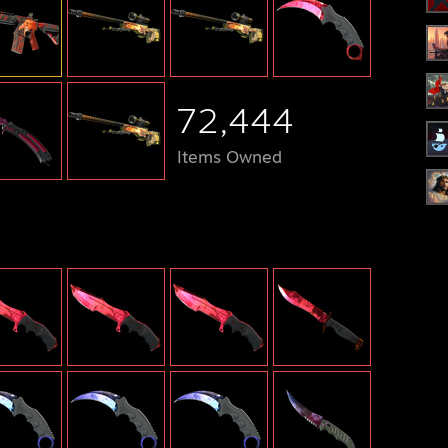
72,444
Items Owned