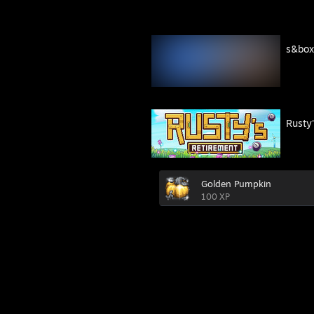
s&box
Rusty
Golden Pumpkin
100 XP