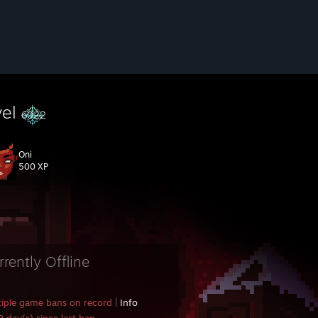
vel
6022
Oni
500 XP
rrently Offline
tiple game bans on record
|
Info