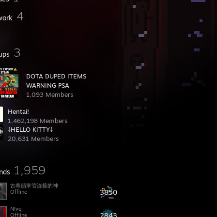
4
work
3
ups
DOTA DUPED ITEMS
WARNING PSA
1,093 Members
Hentai!
1,462,198 Members
⸸HELLO KITTY⸸
20,631 Members
1,959
ends
古希腊掌管连接的神
3850
Offline
N!vq
2843
Offline