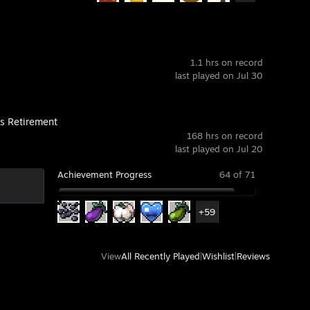
1.1 hrs on record
last played on Jul 30
's Retirement
168 hrs on record
last played on Jul 20
Achievement Progress
64 of 71
+59
View
All Recently Played
|
Wishlist
|
Reviews