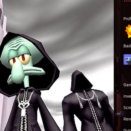
1282
Pro
Bad
Ga
Inv
Scr
Rev
Gui