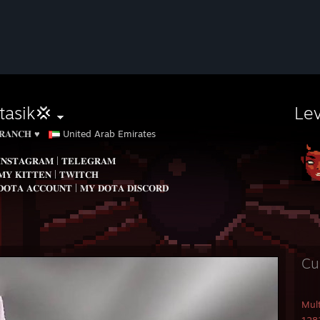
tasik💢
Le
𝐑𝐀𝐍𝐂𝐇 ♥
United Arab Emirates
𝐈𝐍𝐒𝐓𝐀𝐆𝐑𝐀𝐌
|
𝐓𝐄𝐋𝐄𝐆𝐑𝐀𝐌
‎𝐌𝐘 𝐊𝐈𝐓𝐓𝐄𝐍
|
‎𝐓𝐖𝐈𝐓𝐂𝐇
𝐃𝐎𝐓𝐀 𝐀𝐂𝐂𝐎𝐔𝐍𝐓
|
𝐌𝐘 𝐃𝐎𝐓𝐀 𝐃𝐈𝐒𝐂𝐎𝐑𝐃
Cu
Mul