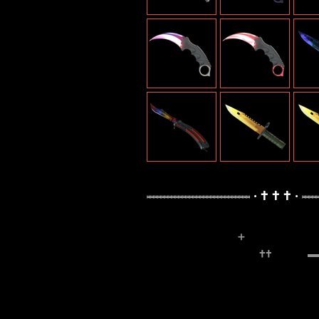
𝆸𝆸𝆸𝆸𝆸𝆸𝆸𝆸𝆸𝆸𝆸𝆸𝆸𝆸𝆸𝆸𝆸𝆸𝆸𝆸𝆸𝆸𝆸𝆸𝆸𝆸𝆸𝆸𝆸 • 🕇 🕇 🕇 • 𝆸𝆸𝆸𝆸𝆸𝆸𝆸
⠀⠀⠀⠀⠀⠀⠀⠀⠀⠀⠀⠀➕⠀⠀⠀⠀⠀⠀⠀⠀⠀⠀⠀⠀
⠀⠀⠀⠀⠀⠀⠀⠀⠀⠀⠀⠀⠀⠀⠀🕇🕇⠀⠀⠀
‎ ‎ ‎ ‎ ‎ ‎ ‎ ‎ ‎ ‎ ‎ ‎ ‎ ‎ ‎ ‎ ‎ ‎ ‎ ‎ ‎ ‎ ‎ ‎ ‎ ‎ ‎ ‎ ‎ ‎ ‎ ‎ ‎ ‎ ‎ ‎ ‎ ‎ ‎ ‎ ‎ ‎ ‎ ‎ ‎ ‎ ‎
‎ ‎ ‎ ‎ ‎ ‎ ‎ ‎ ‎ ‎ ‎ ‎ ‎ ‎ ‎ ‎ ‎ ‎ ‎ ‎ ‎ ‎ ‎ ‎ ‎ ‎ ‎ ‎ ‎ ‎ ‎ ‎ ‎ ‎ ‎ ‎ ‎ ‎ ‎ ‎ ‎ ‎ ‎