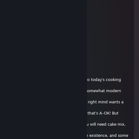
supra #poLANd.tf
2018. aug. 29., 14:02
bro ur website is down
13rp
2017. okt. 15., 14:20
+rep cool github
Flipnote Hatena E-Boy~ 💙
2017. okt. 7., 11:04
Hello everyone! I'm Andis, and welcome to today's cooking
show! On this
episode, we will be making a classic, yet somewhat modern
Soap Cake! Now
I know what you're thinking, who in their right mind wants a
soap
cake!? But we're not in our right mind so that's A-OK! But
enough about
that, let's get started! For ingredients, you will need cake mix,
eggs,
butter, milk, the most ♥♥♥♥♥♥ up route in existence, and some