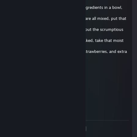
fine
quality soap. Begin by mixing all of the ingredients in a bowl,
and add
extra soap for extra taste! Now that you are all mixed, put that
bad boy
in the oven for 30 seconds, and think about the scrumptious
cake that
will soon caress your taste buds. Once baked, take that moist
cake out
of the oven and slather it in some icing, strawberries, and extra
soap
for good measure. Once done, give it to your favorite friend
and be
Zamparonie.de
prepared to experience true rejection. Well, that's it for today's
2017. jún. 29., 9:45
episode, until next time, stay squeaky!
delete this comment below !
Vouri
2017. ápr. 4., 8:38
delete this
<
>