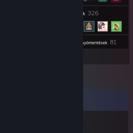
1
326
Csoportok
Barátok
81
Raktár
Képernyőmentések
2
Értékelések
Megjegyzések
Mind a(z)
12
megjegyzés megnézése
AnikiTed
2021. márc. 10., 12:19