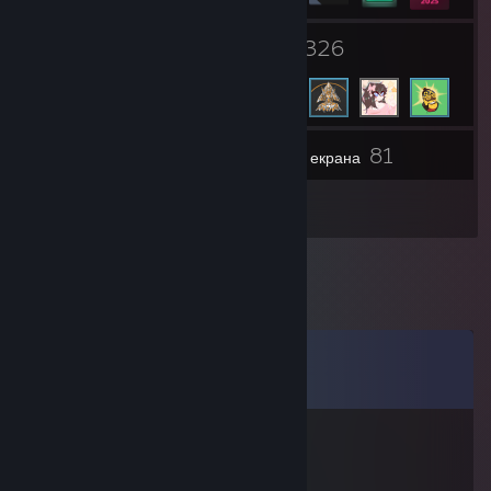
1
326
Групи
Друзі
81
Інвентар
Знімки екрана
2
Рецензії
Коментарі
Переглянути всі коментарі (
12
)
AnikiTed
10 берез. 2021 о 12:19