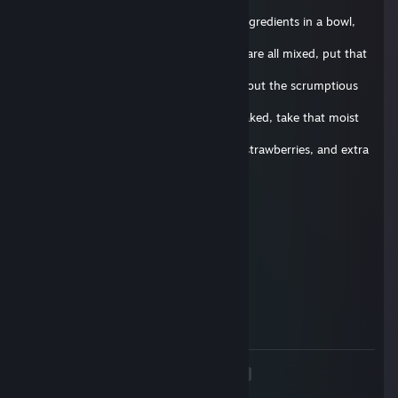
fine
quality soap. Begin by mixing all of the ingredients in a bowl,
and add
extra soap for extra taste! Now that you are all mixed, put that
bad boy
in the oven for 30 seconds, and think about the scrumptious
cake that
will soon caress your taste buds. Once baked, take that moist
cake out
of the oven and slather it in some icing, strawberries, and extra
soap
for good measure. Once done, give it to your favorite friend
and be
Zamparonie.de
prepared to experience true rejection. Well, that's it for today's
29 черв. 2017 о 9:45
episode, until next time, stay squeaky!
delete this comment below !
Vouri
4 квіт. 2017 о 8:38
delete this
<
>