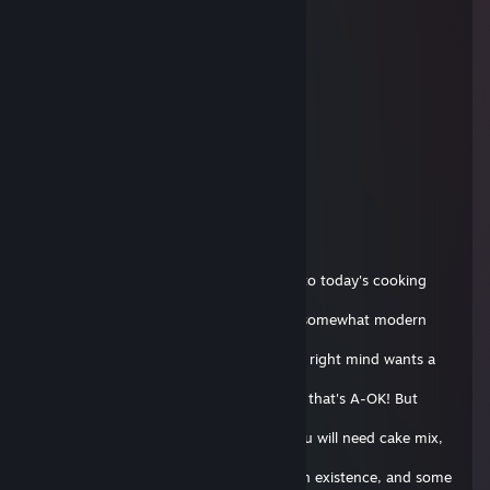
supra #poLANd.tf
29 серп. 2018 о 14:02
bro ur website is down
13rp
15 жовт. 2017 о 14:20
+rep cool github
Flipnote Hatena E-Boy~ 💙
7 жовт. 2017 о 11:04
Hello everyone! I'm Andis, and welcome to today's cooking
show! On this
episode, we will be making a classic, yet somewhat modern
Soap Cake! Now
I know what you're thinking, who in their right mind wants a
soap
cake!? But we're not in our right mind so that's A-OK! But
enough about
that, let's get started! For ingredients, you will need cake mix,
eggs,
butter, milk, the most ♥♥♥♥♥♥ up route in existence, and some