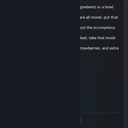
fine
quality soap. Begin by mixing all of the ingredients in a bowl,
and add
extra soap for extra taste! Now that you are all mixed, put that
bad boy
in the oven for 30 seconds, and think about the scrumptious
cake that
will soon caress your taste buds. Once baked, take that moist
cake out
of the oven and slather it in some icing, strawberries, and extra
soap
for good measure. Once done, give it to your favorite friend
and be
Zamparonie.de
prepared to experience true rejection. Well, that's it for today's
29. čvn. 2017 v 9.45
episode, until next time, stay squeaky!
delete this comment below !
Vouri
4. dub. 2017 v 8.38
delete this
<
>