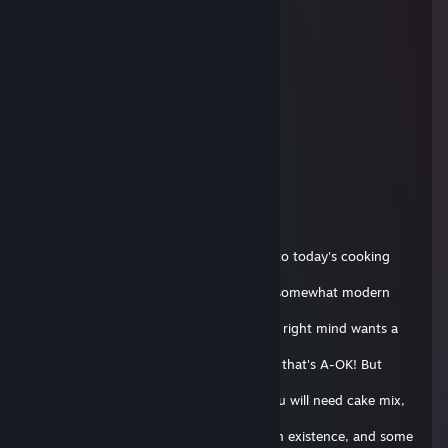
supra #poLANd.tf
29. srp. 2018 v 14.02
bro ur website is down
13rp
15. říj. 2017 v 14.20
+rep cool github
Flipnote Hatena E-Boy~ 💙
7. říj. 2017 v 11.04
Hello everyone! I'm Andis, and welcome to today's cooking
show! On this
episode, we will be making a classic, yet somewhat modern
Soap Cake! Now
I know what you're thinking, who in their right mind wants a
soap
cake!? But we're not in our right mind so that's A-OK! But
enough about
that, let's get started! For ingredients, you will need cake mix,
eggs,
butter, milk, the most ♥♥♥♥♥♥ up route in existence, and some