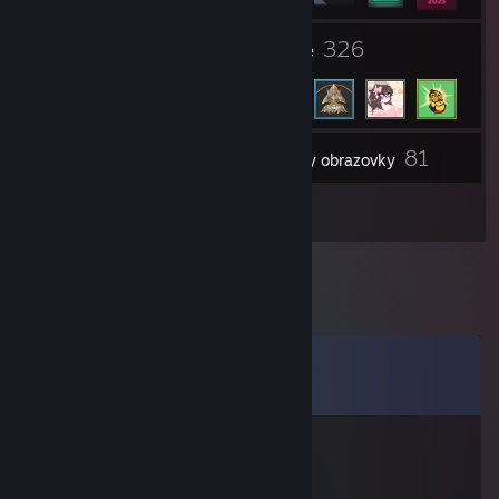
1
326
Skupiny
Přátelé
81
Inventář
Snímky obrazovky
2
Recenze
Komentáře
Zobrazit všechny komentáře (
12
)
AnikiTed
10. bře. 2021 v 12.19