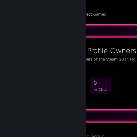
14
211
Perfect Games
Achievements in Perfect Games
Favorite Group
2014 Holiday Profile Owners
This group is for the owners of the Steam 2014 Holi
69
6
18
0
Members
In-Game
Online
In Chat
Favorite Group
SteamDB
- Public Group