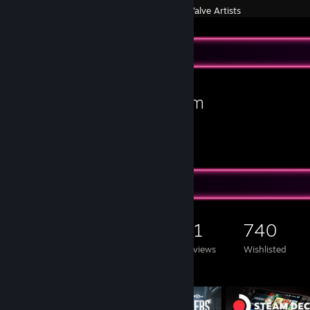
Created by -
Valve Artists
2018.01.01.:
Az értékelésem eléggé elavult volt, gondoltam update-elem. A kontrol
szóval még jobban ajánlott megvenni az eszközt!
Favorite Game
Ha minden igaz amikor megkapod az eszközt, akkor érdemes elindítan
Mode-ba mert firmware-t fog frissíteni a kontroller.
Steam
Fogom még módosítani ezt az értékelést ahogy használgatom a kontro
kívül. Több infóért a megjegyzéseket is elolvashatod itt, az értékelés 
a kontrollerrel kapcsolatba, akkor azt itt az értékelés alatt vagy a 
http://steamcommunity.com/id/ThomasSmith/
tedd fel.
Game Collector
7,809
1,644
61
740
Games Owned
DLC Owned
Reviews
Wishlisted
Featured Games