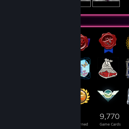
Badge Collector
2,511
37
9,770
Total Badges Earned
Foil Badges Earned
Game Cards