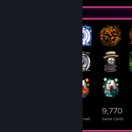
Badge Collector
2,511
37
9,770
Total Badges Earned
Foil Badges Earned
Game Cards