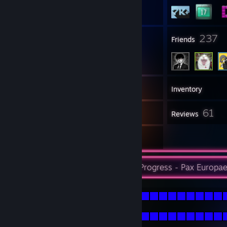
67
237
Groups
Friends
7,809
Games
Inventory
10
61
Screenshots
Reviews
3
Artwork
United in Diversity, Peace through Progress - Pax Europa