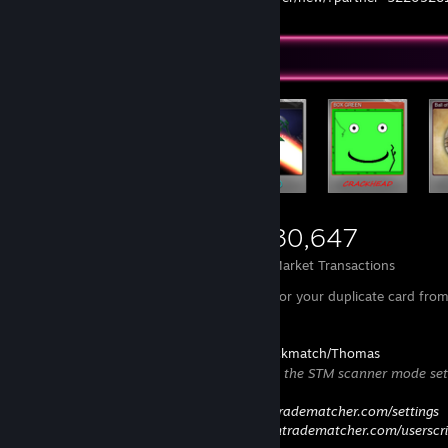
Items Up For Trade
30,646
9,695
30,647
Items Owned
Trades Made
Market Transactions
Send offers for a duplicate card of mine for your duplicate card fro
My SteamTrade Matcher link:
https://www.steamtradematcher.com/quickmatch/Thomas
Highly recommend using this link with the STM scanner mode set 
STM userscript installed
Set scan mode here:
https://www.steamtradematcher.com/settings
Install userscript here:
https://www.steamtradematcher.com/userscri