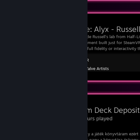
Workshop Showcase
Half-Life: Alyx - Russel
A glimpse inside Russell's lab from Half-Lif
of the environment built just for Steam
represent the full fidelity or interactivity 
SteamVR
Created by -
Valve Artists
Review Showcase
Steam Deck Deposit
0.3 Hours played
Megjött a Steam Deck-em! Mivel elég nagy a játék könyvtáram ezért n
Steam de azért sikerült neki. Szóval akinek nagy a könyvtára és/vagy a 