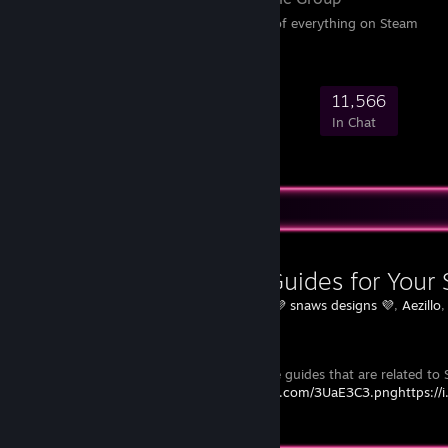
SteamDB — a database of everything on Steam
248,089
6,668
39,777
11,566
Members
In-Game
Online
In Chat
Favorite Guide
List of Guides for Your
Created by -
💜 snaws designs 💜
,
Aezillo
,
Steam
A list of all the guides that are related t
https://i.imgur.com/3UaE3C3.pnghttps:/