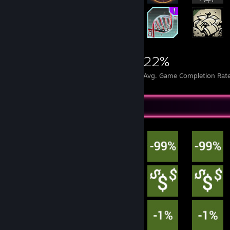
6,187
14
22%
Achievements
Perfect Games
Avg. Game Completion Rat
Achievement Showcase