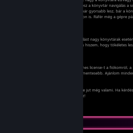
lassabban indul el a gép és laggosabb is lesz a könyvtár navigálás a 
cache-elése miatt, gondolom. De utána már gyorsabb lesz, bár a köny
marad, de ezt már megszoktam desktop-on is. Ráfér még a gépre pár
most is elég pöpec.
2022.03.26:
A fenti lassú boot és egyéb laggos navigálást nagy könyvtárak esetén 
de még nem tökéletes. De igazából nem is hiszem, hogy tökéletes les
van.
2022.10.16:
Törölve a több ezer demo és egyéb ingyenes license-t a fiókomról, a 
és a PC-s Steam kliens is gyorsabb és lag mentesebb. Ajánlom minde
problémákkal küzd.
Majd frissítem ezt a "review"-t ha eszembe jut még valami. Ha kérd
szekcióban vagy a profilomon kérdezhetsz!
Leave a comment
Review Showcase