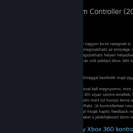
Steam Controller (2
A Steam Kontroller...
...trackpad-jei simításkor kerregnek és egy nagyon kicsit rezegnek is. E
ez kikapcsolható vagy három állás között megszabható az erőssége. 
...( X ), ( Y ), ( A ), ( B ) gombjai hamar megszokható helyen helyezke
kontrollered akkor rögtön ráérzel, de ha már volt például Xbox 360 
megszokod elég hamar.
...analóg karja precíz és jól döntögethető.
...alsó ravaszai kb. 0.5-1cm-es benyomhatósággal kezdődik majd egy
nagyon jó érzés.
...[ RB ], [ LB ] gombjait sokkal nagyobb erővel kell megnyomni, mint
...konfigurálhatóságát mostanra (2016.11.30) olyan szintre emelték,
piacon simán leköröz. Nem kezdem el sorolni mert túl hosszú lenne a
...-en beállítható be- és kikapcsolás hangeffekt. (A kontrollerben ni
hangokat kicsi motorok rezgése adja ki. Ezt hívják haptic feedback-n
...-nek vannak rezgés emuláció módjai. Ezeket a játékfejlesztő dönti 
Nekem van már pár éve egy Xbox 360 kontrol