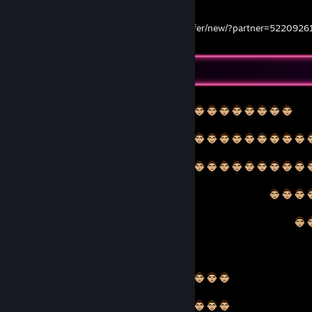
My Trade Offer link:
https://steamcommunity.com/tradeoffer/new/?partner=522092
λ