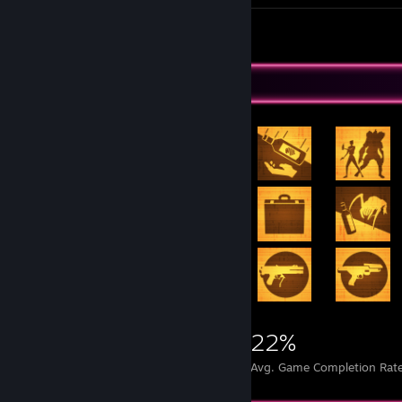
Screenshots 2
Review 1
Achievement Showcase
6,187
14
22%
Achievements
Perfect Games
Avg. Game Completion Rat