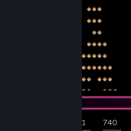
Game Collector
7,809
1,644
61
740
Games Owned
DLC Owned
Reviews
Wishlisted