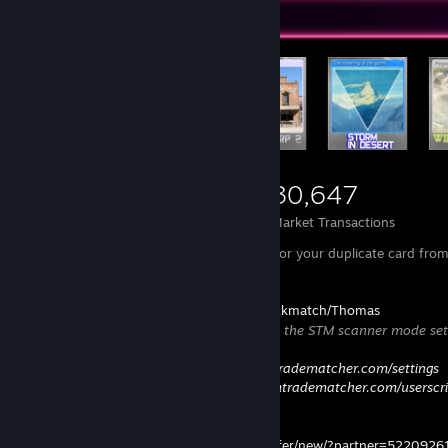
Items Up For Trade
30,646
9,695
30,647
Items Owned
Trades Made
Market Transactions
Send offers for a duplicate card of mine for your duplicate card fro
My SteamTrade Matcher link:
https://www.steamtradematcher.com/quickmatch/Thomas
Highly recommend using this link with the STM scanner mode set 
STM userscript installed
Set scan mode here:
https://www.steamtradematcher.com/settings
Install userscript here:
https://www.steamtradematcher.com/userscri
My Trade Offer link:
https://steamcommunity.com/tradeoffer/new/?partner=522092