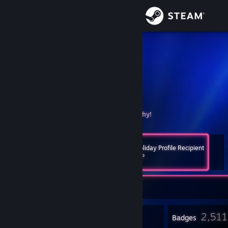
Sign in
Store
Thomas
Kovács Tamás Sándor
Community
Hungary
About
Random invites are ignored.
Before you add me, please comment
here
why!
Support
2014 Holiday Profile Recipient
Level
383
Change language
5,000 XP
Get the Steam Mobile App
Currently Offline
View desktop website
8
2,511
Profile Awards
Badges