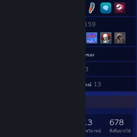
5
159
กลุ่ม
เพื่อน
4,038
เกม
ช่องเก็บของ
42
3
ภาพหน้าจอ
วิดีโอ
1
13
ผลงานเวิร์กชอป
บทวิจารณ์
นักสะสมเกม
4,038
2,240
13
678
เกมที่เป็นเจ้าของ
เนื้อหาดาวน์โหลด
บทวิจารณ์
สิ่งที่อยากได้