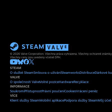
© 2026 Valve Corporation. Všechna práva vyhrazena. Všechny ochranné známky js
Všechny ceny jsou uvedeny včetně DPH.
STEAM
O službě Steam
Smlouva o užívání
Steamworks
Distribuce
Dárkové k
VALVE
O společnosti Valve
Volné pozice
Hardware
Recyklace
INFORMACE
Soukromí
Přístupnost
Právní poučení
Cookies
Vrácení peněz
VÍCE
Klient služby Steam
Mobilní aplikace
Podpora služby Steam
Můj účet