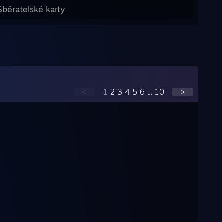
Sběratelské karty
<
1
2
3
4
5
6
...
10
>