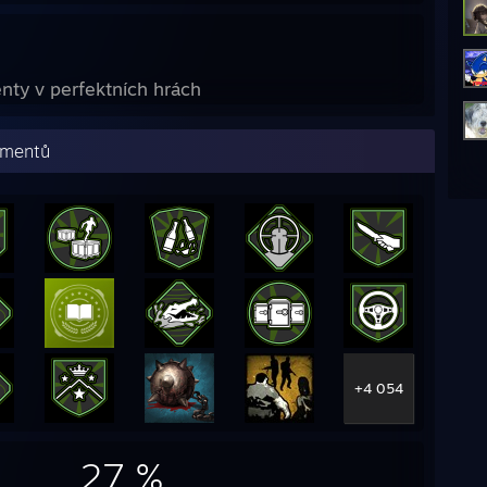
ty v perfektních hrách
ementů
+4 054
27 %