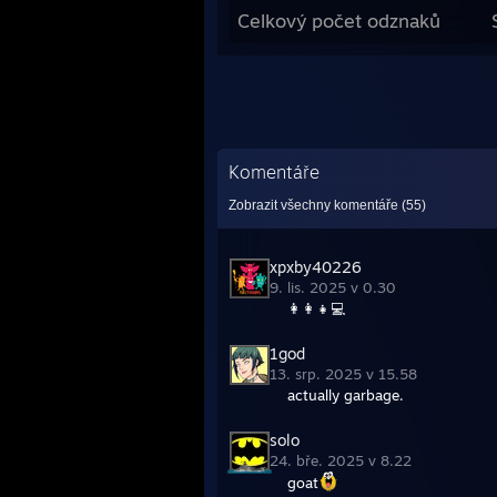
Celkový počet odznaků
Komentáře
Zobrazit všechny komentáře (
55
)
xpxby40226
9. lis. 2025 v 0.30
👩‍👩‍👧💻
1god
13. srp. 2025 v 15.58
actually garbage.
solo
24. bře. 2025 v 8.22
goat