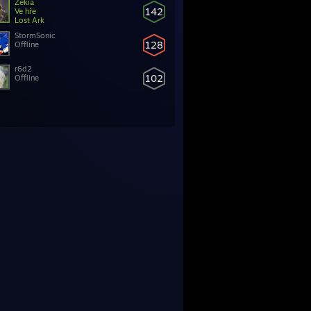
Zekia
142
Ve hře
Lost Ark
StormSonic
128
Offline
r6d2
102
Offline