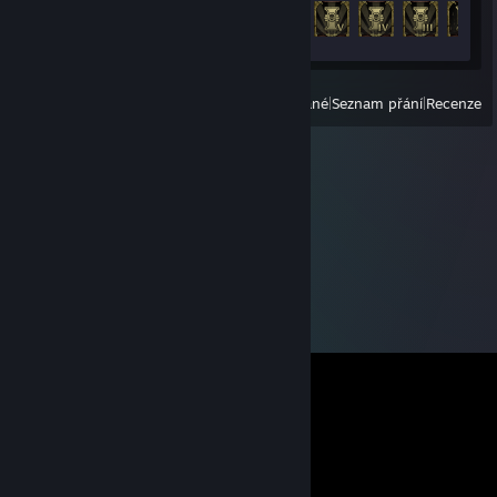
Odemčené achievementy
14 z 36
Zobrazit
Všechny nedávno hrané
|
Seznam přání
|
Recenze