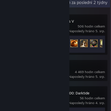
Nedávná aktivita
63,2 hodin za poslední 2 týdny
Europa Universalis V
506 hodin celkem
Naposledy hráno 5. srp.
Odemčené achievementy
17 z 75
Dota 2
4 469 hodin celkem
Naposledy hráno 5. srp.
Warhammer 40,000: Darktide
56 hodin celkem
Naposledy hráno 4. srp.