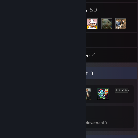
2
59
Skupiny
Přátelé
260
Hry
Inventář
1
4
Snímky obrazovky
Recenze
Přehlídka nejvzácnějších achievementů
+2 726
2 732
34 %
Achievementy
Prům. odemčených achievementů