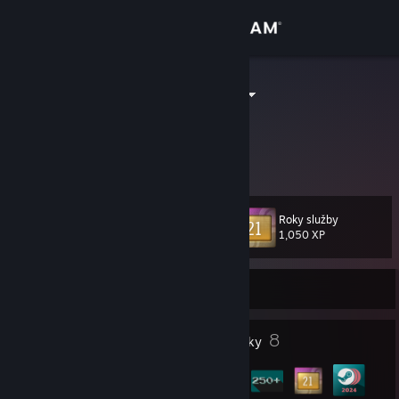
Přihlásit se
Obchod
DeMeritocrat
Komunita
Informace
Roky služby
Úroveň
Podpora
15
1,050 XP
Změnit jazyk
Právě je offline
Mobilní aplikace služby Steam
4
8
Ocenění profilu
Odznaky
Desktopová verze stránky