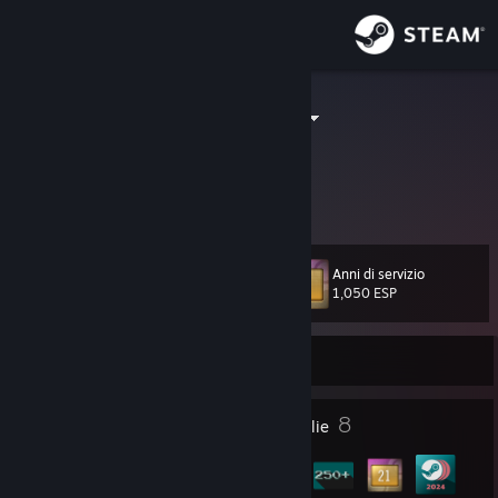
Accedi
Negozio
DeMeritocrat
Comunità
Informazioni
Anni di servizio
Livello
Assistenza
15
1,050 ESP
Cambia la lingua
Offline
Ottieni l'app mobile di Steam
4
8
Premi del profilo
Medaglie
Visualizza il sito web per desktop