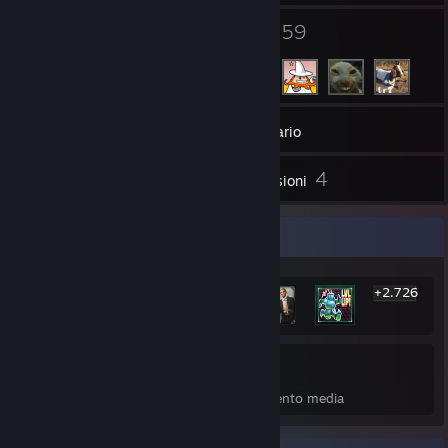
2
59
Gruppi
Amici
260
Giochi
Inventario
1
4
Screenshot
Recensioni
Vetrina degli achievement più rari
+2.726
2.732
34%
Achievement
Percentuale completamento media