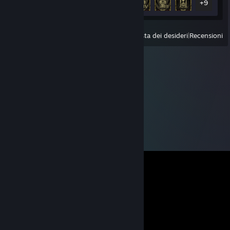
+9
Visualizza
Prodotti avviati di recente
|
Lista dei desideri
|
Recensioni