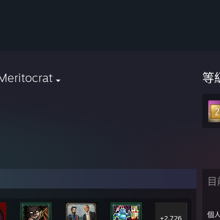
eritocrat
等
目
個
+2,726