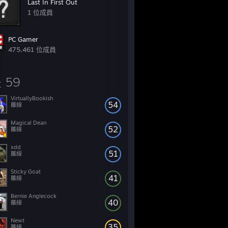
Last In First Out
1 位成員
PC Gamer
475,461 位成員
59
友
VirtuallyBookish
54
離線
Magical Dean
52
離線
xdd
51
離線
Sticky Goat
41
離線
Bernie Anglecock
40
離線
Newt
35
離線