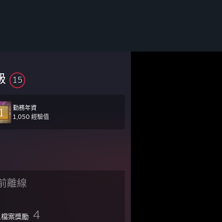
級
15
勤務年資
1,050 經驗值
前離線
4
人檔案獎勵