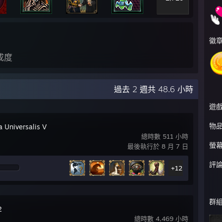
徽
成度
過去 2 週共 48.6 小時
遊
物
a Universalis V
總時數 511 小時
螢
最後執行於 8 月 7 日
評
+12
群
2
總時數 4,469 小時