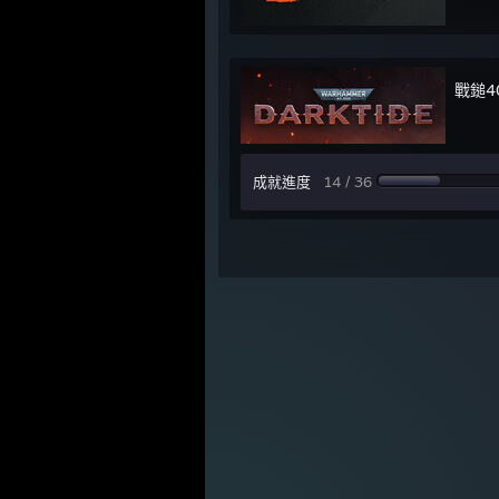
戰鎚4
成就進度
14 / 36