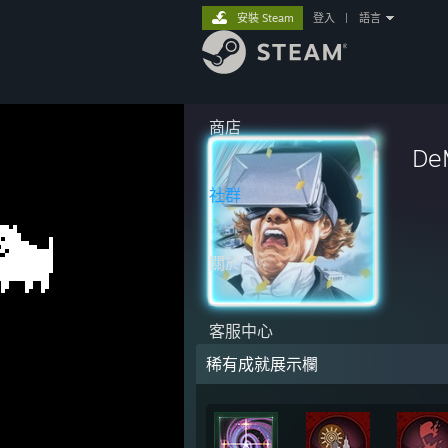
安裝 Steam
登入
|
語言
商店
DeM
社群
關於
客服中心
稀有成就展示欄