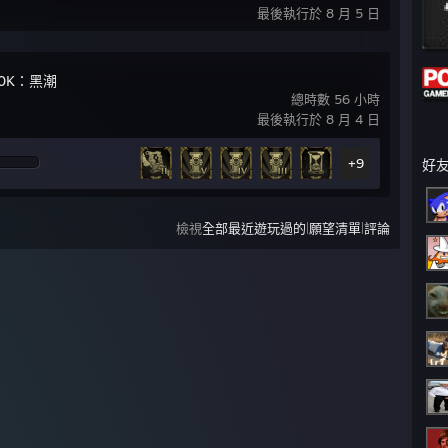
最後執行於 8 月 5 日
0K：黑潮
總時數 56 小時
最後執行於 8 月 4 日
+9
好
|
|
檢視
全部最近遊玩過的
願望清單
評論