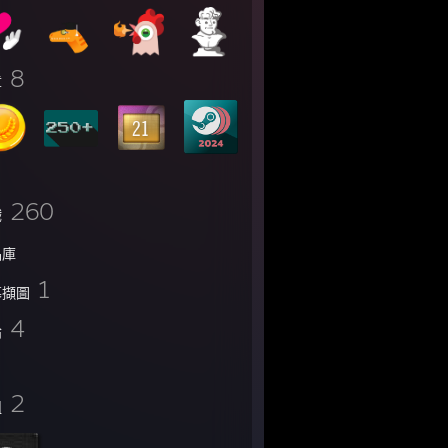
8
章
260
戲
品庫
1
幕擷圖
4
論
2
組