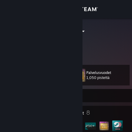
Kirjaudu sisään
Kauppa
DeMeritocrat
Yhteisö
Tietoa
Palvelusvuodet
Taso
Tuki
15
1,050 pistettä
Vaihda kieli
Kirjautunut ulos
Hanki Steam-mobiilisovellus
4
8
Profiilipalkinnot
Merkit
Näytä työpöytäsivusto