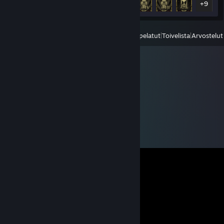
+9
Näytä
Kaikki viimeksi pelatut
|
Toivelista
|
Arvostelut