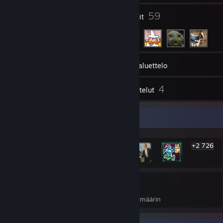
2
59
Ryhmät
Kaverit
260
Pelit
Tavaraluettelo
1
4
Kuvakaappaukset
Arvostelut
Harvinaisin saavutus -esittely
+2 726
2 732
34 %
Saavutukset
Pelien saavutuksista keskimäärin