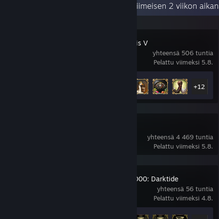
Viimeaikainen toiminta
63,2 tuntia viimeisen 2 viikon aika
Europa Universalis V
yhteensä 506 tuntia
Pelattu viimeksi 5.8.
Saavutustilastot
17 / 75
+12
Dota 2
yhteensä 4 469 tuntia
Pelattu viimeksi 5.8.
Warhammer 40,000: Darktide
yhteensä 56 tuntia
Pelattu viimeksi 4.8.
Saavutustilastot
14 / 36