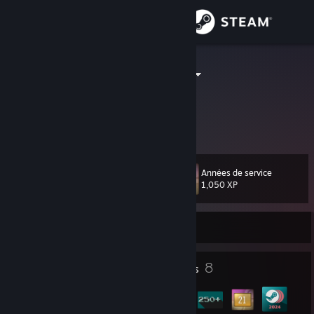
Se connecter
Magasin
DeMeritocrat
Communauté
À propos
Années de service
Niveau
Support
15
1,050 XP
Changer la langue
Actuellement hors ligne
Télécharger l'application mobile Steam
4
8
Récompenses de profil
Badges
Voir version ordi. du site