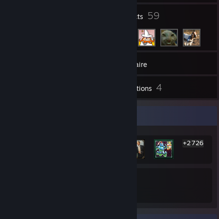
2
59
Groupes
Contacts
260
Jeux
Inventaire
1
4
Captures d'écran
Évaluations
Vitrine des succès les plus rares
+2 726
2 732
34 %
Succès
Moyenne des succès