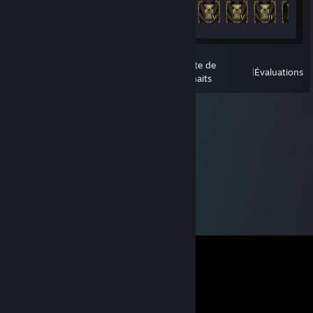
Progression des succès
14 sur 36
tous les jeux lancés
la liste de
Afficher
|
|
Évaluations
récemment
souhaits